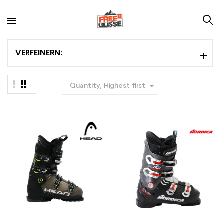
VERFEINERN:

Quantity, Highest first