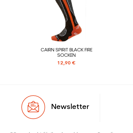
Farbe
Grün
CO2-Einsparungen für
1.31
den Planeten (in kg)
Type de produit
Gebrauchte Skischuh
CAIRN SPIRIT BLACK FIRE
Erwachsene Freizeit
SOCKEN
12,90 €
Newsletter