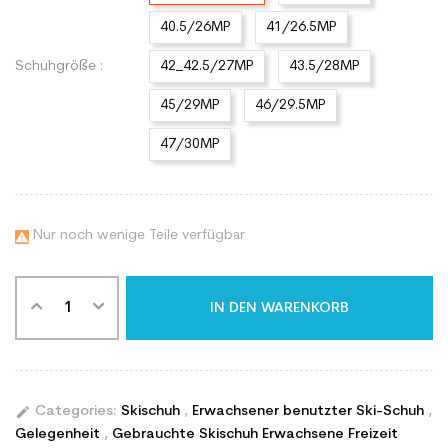
40.5/26MP
41/26.5MP
Schuhgröße :
42_42.5/27MP
43.5/28MP
45/29MP
46/29.5MP
47/30MP
Nur noch wenige Teile verfügbar

IN DEN WARENKORB
edit
Categories:
Skischuh
,
Erwachsener benutzter Ski-Schuh
,
Gelegenheit
,
Gebrauchte Skischuh Erwachsene Freizeit