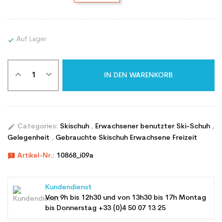
Auf Lager

IN DEN WARENKORB
edit
Categories:
Skischuh
,
Erwachsener benutzter Ski-Schuh
,
Gelegenheit
,
Gebrauchte Skischuh Erwachsene Freizeit
announcement
Artikel-Nr.:
10868_i09a
Kundendienst
Von 9h bis 12h30 und von 13h30 bis 17h Montag
bis Donnerstag +33 (0)4 50 07 13 25