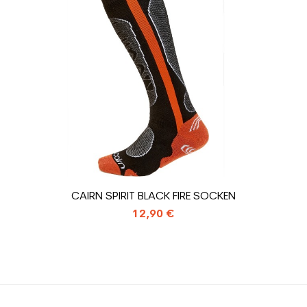
Schwarz
rator
ein Mann
ür den Planeten (in kg)
1.31
Gebrauchte Sk
CAIRN SPIRIT BLACK FIRE SOCKEN
12,90 €