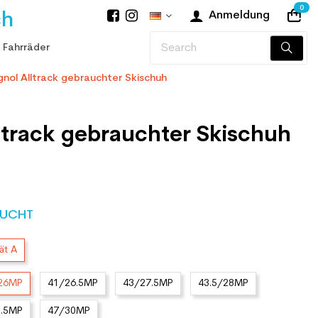
0
ch
Anmeldung
 Fahrräder
gnol Alltrack gebrauchter Skischuh
ltrack gebrauchter Skischuh
UCHT
ät A
/26MP
41/26.5MP
43/27.5MP
43.5/28MP
8.5MP
47/30MP