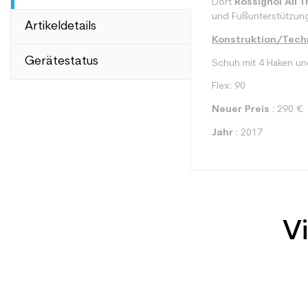
Dort
Rossignol All T
und Fußunterstützung
Artikeldetails
Konstruktion/Techn
Gerätestatus
Schuh mit 4 Haken un
Flex: 90
Neuer Preis
: 290 €
Jahr
: 2017
Vi
Typ
Benutzer
Ebene