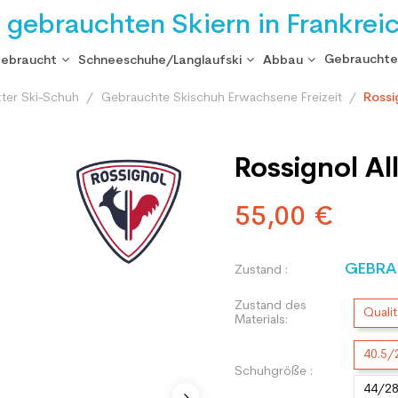
i gebrauchten Skiern in Frankrei
Gebrauchte
gebraucht
Schneeschuhe/Langlaufski
Abbau
ter Ski-Schuh
Gebrauchte Skischuh Erwachsene Freizeit
Rossi
Rossignol Al
55,00 €
GEBRA
Zustand :
Zustand des
Qualit
Materials:
40.5
Schuhgröße :
44/2