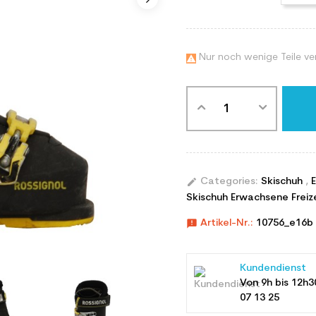
Nur noch wenige Teile ve

edit
Categories:
Skischuh
,
Skischuh Erwachsene Freiz
announcement
Artikel-Nr.:
10756_e16b
Kundendienst
Von 9h bis 12h3
07 13 25