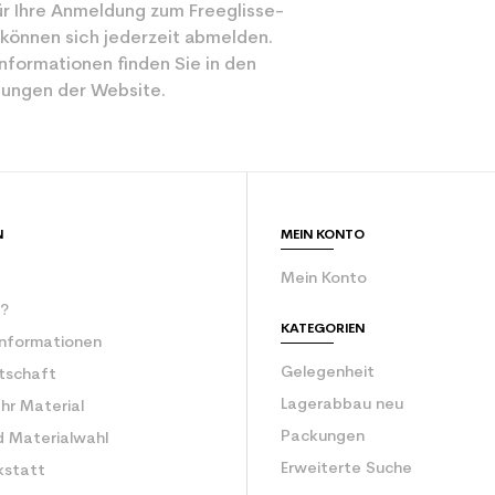
r Ihre Anmeldung zum Freeglisse-
 können sich jederzeit abmelden.
nformationen finden Sie in den
ungen der Website.
N
MEIN KONTO
Mein Konto
r?
KATEGORIEN
Informationen
Gelegenheit
rtschaft
Lagerabbau neu
Ihr Material
Packungen
d Materialwahl
Erweiterte Suche
kstatt