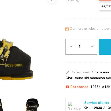
Pointure :
44/2
Derniers articles en stock

edit
Categories:
Chaussure 
Chaussure ski occasion adul
announcement
Référence:
10756_e16b
Service clients
9h - 12h30 / 13