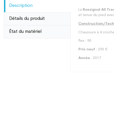
Description
La
Rossignol All Tra
et tenue du pied avec
Détails du produit
Construction/Techn
État du matériel
Chaussure à 4 crochet
flex : 90
Prix neuf
: 290 €
Année
: 2017
Type
Utilisateur