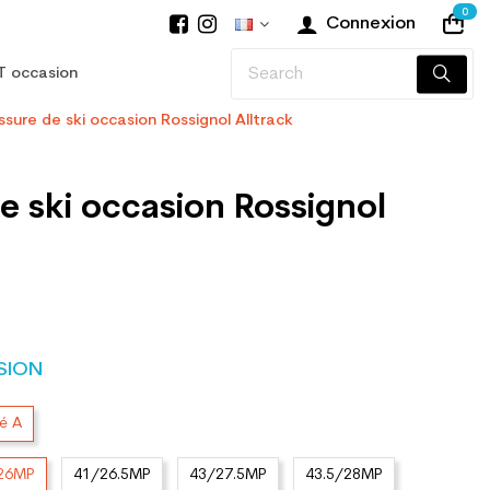
0
Connexion
T occasion
sure de ski occasion Rossignol Alltrack
e ski occasion Rossignol
SION
té A
/26MP
41/26.5MP
43/27.5MP
43.5/28MP