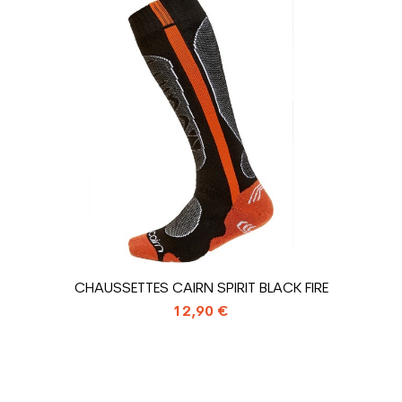
Loisir sport
Prix
Noir
gurateur
un homme
sion : Economie CO² (en kg)
1.31
Chaussure ski 
CHAUSSETTES CAIRN SPIRIT BLACK FIRE
12,90 €