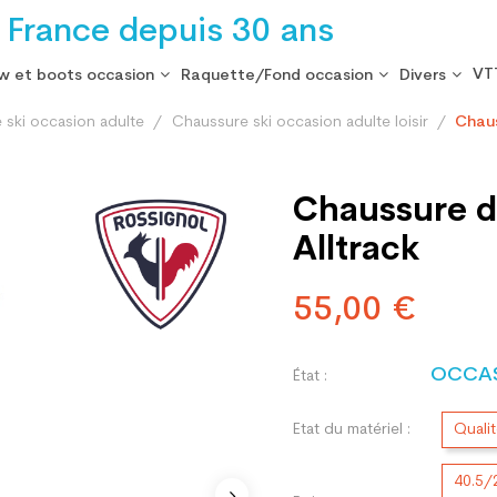
 France depuis 30 ans
VT
w et boots occasion
Raquette/Fond occasion
Divers
 ski occasion adulte
Chaussure ski occasion adulte loisir
Chaus
Chaussure d
Alltrack
55,00 €
OCCA
État :
Etat du matériel :
Quali
40.5