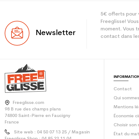
5€ offerts pour 
Freeglisse! Vous
moment. Vous tr
Newsletter
contact dans les
INFORMATIO
Contact
Qui sommes
Freeglisse.com
Mentions lé
98 B rue des champs plans
74800 Saint-Pierre en Faucigny
Économie ci
France
Choisir son 
Site web : 04 50 07 13 25 / Magasin
État du mat
Freeglisse Shop : 04 85 22 11 04