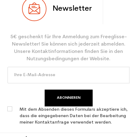
Newsletter
Benutzer
Junior
Ebene
Mächtig
5€ geschenkt für Ihre Anmeldung zum Freeglisse-
Farbe
Blau
Newsletter! Sie können sich jederzeit abmelden.
CO2-Einsparungen für
2.1
Unsere Kontaktinformationen finden Sie in den
den Planeten (in kg)
Nutzungsbedingungen der Website.
Type de produit
Gebrauchte Ski junior
Leistung
ABONNIEREN
Mit dem Absenden dieses Formulars akzeptiere ich,
dass die eingegebenen Daten bei der Bearbeitung
meiner Kontaktanfrage verwendet werden.