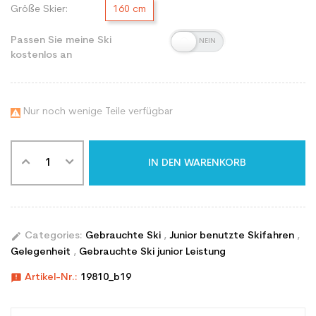
Größe Skier:
160 cm
Passen Sie meine Ski
kostenlos an
Nur noch wenige Teile verfügbar

IN DEN WARENKORB
edit
Categories:
Gebrauchte Ski
,
Junior benutzte Skifahren
,
Gelegenheit
,
Gebrauchte Ski junior Leistung
announcement
Artikel-Nr.:
19810_b19