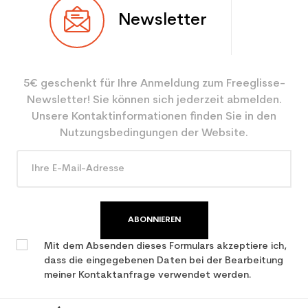
Newsletter
Benutzer
Junior
Ebene
Mächtig
5€ geschenkt für Ihre Anmeldung zum Freeglisse-
Farbe
Schwarz
Newsletter! Sie können sich jederzeit abmelden.
CO2-Einsparungen für
2.1
Unsere Kontaktinformationen finden Sie in den
den Planeten (in kg)
Nutzungsbedingungen der Website.
Type de produit
Gebrauchte Ski junior
Leistung
ABONNIEREN
Mit dem Absenden dieses Formulars akzeptiere ich,
dass die eingegebenen Daten bei der Bearbeitung
meiner Kontaktanfrage verwendet werden.