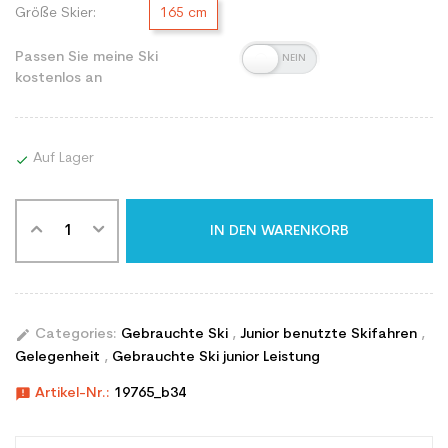
Größe Skier:
165 cm
Passen Sie meine Ski
kostenlos an
Auf Lager

IN DEN WARENKORB
edit
Categories:
Gebrauchte Ski
,
Junior benutzte Skifahren
,
Gelegenheit
,
Gebrauchte Ski junior Leistung
announcement
Artikel-Nr.:
19765_b34