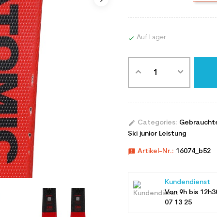
Auf Lager

edit
Categories:
Gebraucht
Ski junior Leistung
announcement
Artikel-Nr.:
16074_b52
Kundendienst
Von 9h bis 12h3
07 13 25