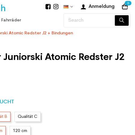
0
ch
Anmeldung
 Fahrräder
rski Atomic Redster J2 + Bindungen
Juniorski Atomic Redster J2
UCHT
ät B
Qualität C
cm
120 cm