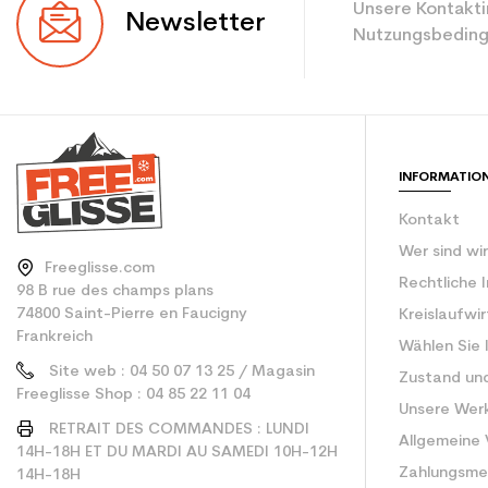
Ebene
Unsere Kontakti
Newsletter
Nutzungsbeding
Farbe
CO2-Einsparungen f
Type de produit
INFORMATIO
Kontakt
Wer sind wi
Freeglisse.com
Rechtliche 
98 B rue des champs plans
74800 Saint-Pierre en Faucigny
Kreislaufwi
Frankreich
Wählen Sie 
Site web : 04 50 07 13 25 / Magasin
Zustand un
Freeglisse Shop : 04 85 22 11 04
Unsere Wer
RETRAIT DES COMMANDES : LUNDI
Allgemeine
14H-18H ET DU MARDI AU SAMEDI 10H-12H
Zahlungsm
14H-18H