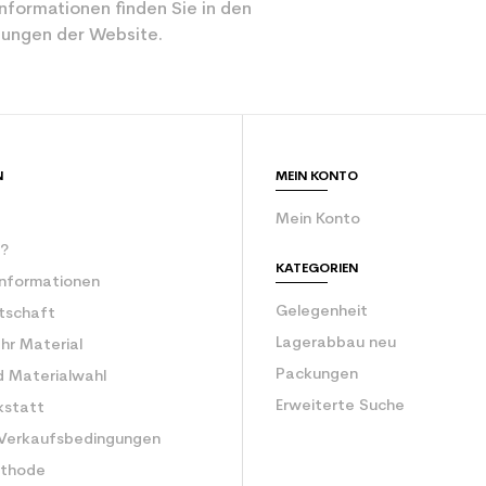
Mächtig
nformationen finden Sie in den
ungen der Website.
Rot
ür den Planeten (in kg)
2.1
Gebrauchte Ski
N
MEIN KONTO
Mein Konto
r?
KATEGORIEN
Informationen
Gelegenheit
rtschaft
Lagerabbau neu
Ihr Material
Packungen
d Materialwahl
Erweiterte Suche
kstatt
 Verkaufsbedingungen
ethode