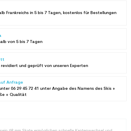
alb Frankreichs in 5 bis 7 Tagen, kostenlos für Bestellungen
a
halb von 5 bis 7 Tagen
tt
revidiert und geprüft von unseren Experten
auf Anfrage
unter
06 29 45 72 41
unter Angabe des Namens des Skis +
ße + Qualität
sein 68 mm Skate ermöglichen schnelle Kantenwechsel und