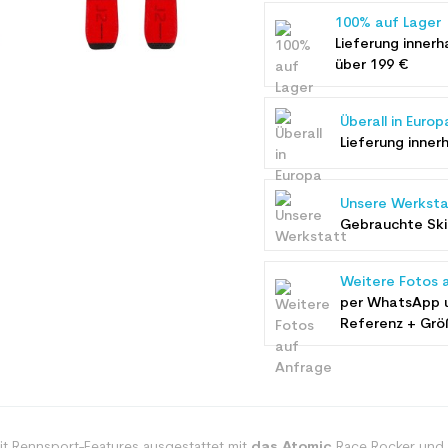
100% auf Lager
Lieferung innerh
über 199 €
Überall in Europ
Lieferung inner
Unsere Werksta
Gebrauchte Ski 
Weitere Fotos 
per WhatsApp 
Referenz + Grö
it Rennsport-Features ausgestattet mit
das Atomic
Race Rocker und 