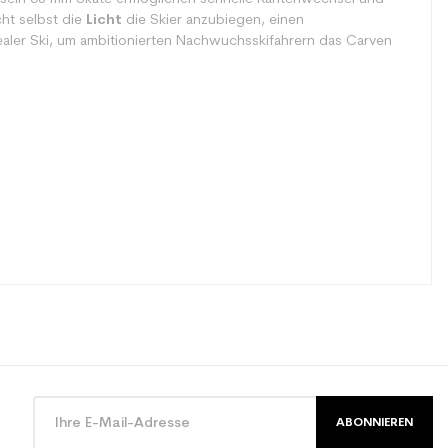
ht selbst die
Licht
die Skier anzubiegen, einen
aler Ski, um ambitionierten Nachwuchsskifahrern das Carven
ABONNIEREN