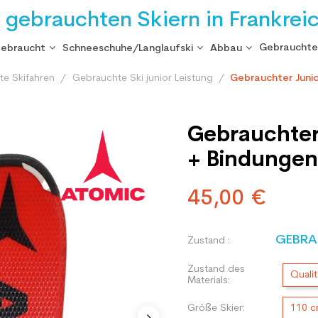
i gebrauchten Skiern in Frankrei
Gebrauchte
gebraucht
Schneeschuhe/Langlaufski
Abbau
te Skifahren
Gebrauchte Ski junior Leistung
Gebrauchter Junio
Gebrauchter 
+ Bindungen
45,00 €
GEBRA
Zustand :
Zustand des
Qualit
Materials:
Größe Skier:
110 