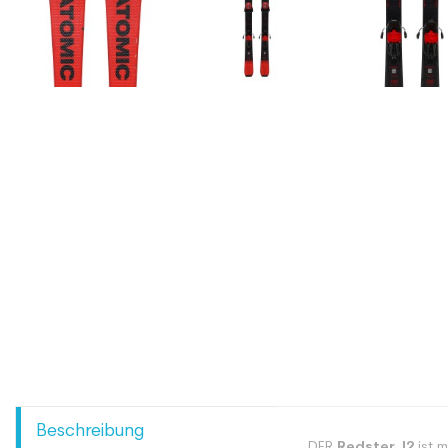
Beschreibung
DER
Redster J2
ist m