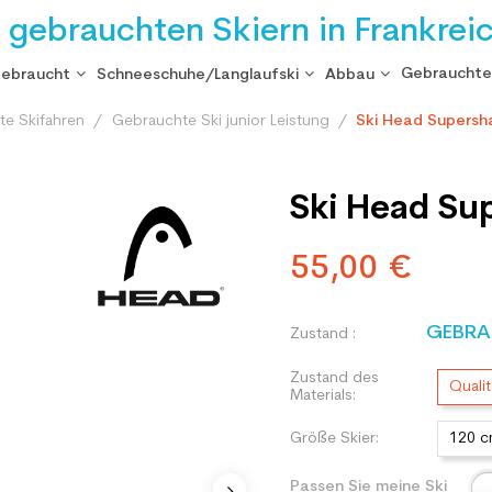
i gebrauchten Skiern in Frankrei
Gebrauchte
gebraucht
Schneeschuhe/Langlaufski
Abbau
te Skifahren
Gebrauchte Ski junior Leistung
Ski Head Supersh
Ski Head Su
55,00 €
GEBRA
Zustand :
Zustand des
Qualit
Materials:
Größe Skier:
120 
Passen Sie meine Ski