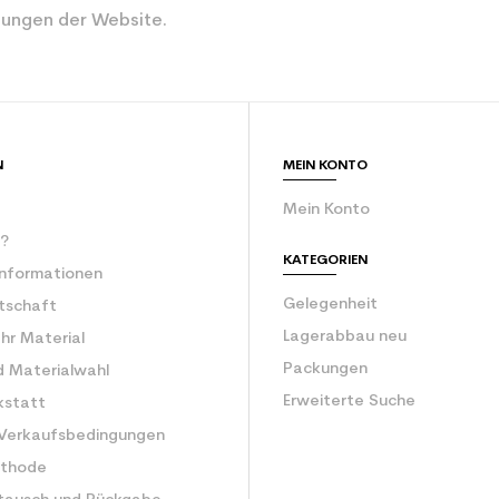
ungen der Website.
Weiß
rator
ein Junior
ür den Planeten (in kg)
2.1
N
MEIN KONTO
Gebrauchte Ski
Mein Konto
r?
KATEGORIEN
Informationen
Gelegenheit
rtschaft
Lagerabbau neu
Ihr Material
Packungen
d Materialwahl
Erweiterte Suche
kstatt
 Verkaufsbedingungen
ethode