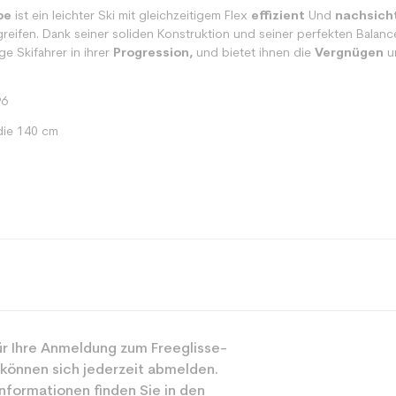
pe
ist ein leichter Ski mit gleichzeitigem Flex
effizient
Und
nachsicht
eifen. Dank seiner soliden Konstruktion und seiner perfekten Balanc
e Skifahrer in ihrer
Progression,
und bietet ihnen die
Vergnügen
u
96
die 140 cm
Spur
r Ihre Anmeldung zum Freeglisse-
Junior
 können sich jederzeit abmelden.
Mächtig
nformationen finden Sie in den