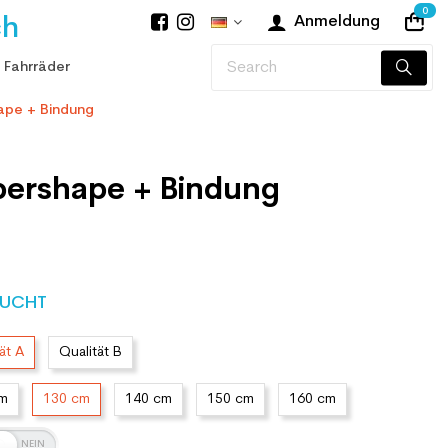
0
ch
Anmeldung
 Fahrräder
ape + Bindung
pershape + Bindung
UCHT
ät A
Qualität B
cm
130 cm
140 cm
150 cm
160 cm