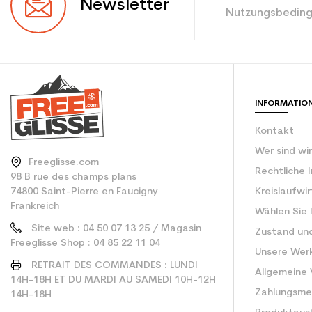
Newsletter
Nutzungsbeding
Farbe
Benutzer - Konfigu
CO2-Einsparungen f
INFORMATIO
Type de produit
Kontakt
Wer sind wi
Freeglisse.com
Rechtliche 
98 B rue des champs plans
74800 Saint-Pierre en Faucigny
Kreislaufwi
Frankreich
Wählen Sie 
Site web : 04 50 07 13 25 / Magasin
Zustand un
Freeglisse Shop : 04 85 22 11 04
Unsere Wer
RETRAIT DES COMMANDES : LUNDI
Allgemeine
14H-18H ET DU MARDI AU SAMEDI 10H-12H
Zahlungsm
14H-18H