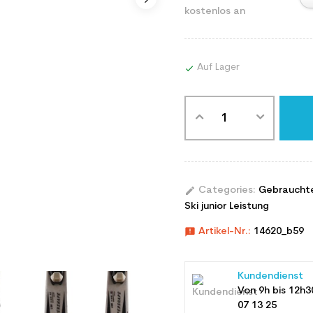
kostenlos an
Auf Lager

edit
Categories:
Gebraucht
Ski junior Leistung
announcement
Artikel-Nr.:
14620_b59
Kundendienst
Von 9h bis 12h3
07 13 25