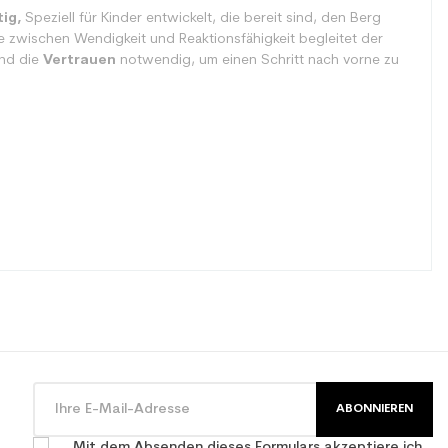
ig,
Speziell für Kinder entwickelt, die bereit sind, den Berg
e zwischen Wendigkeit und Reaktionsfähigkeit begleitet der
nd die
Vertrauen
notwendig, um einen Schritt nach vorne zu
ABONNIEREN
Mit dem Absenden dieses Formulars akzeptiere ich,