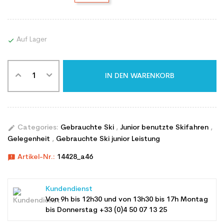
Auf Lager

IN DEN WARENKORB
edit
Categories:
Gebrauchte Ski
,
Junior benutzte Skifahren
,
Gelegenheit
,
Gebrauchte Ski junior Leistung
announcement
Artikel-Nr.:
14428_a46
Kundendienst
Von 9h bis 12h30 und von 13h30 bis 17h Montag
bis Donnerstag +33 (0)4 50 07 13 25