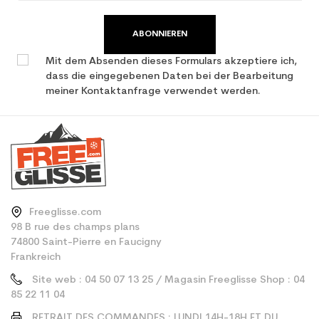
ABONNIEREN
Mit dem Absenden dieses Formulars akzeptiere ich,
dass die eingegebenen Daten bei der Bearbeitung
meiner Kontaktanfrage verwendet werden.
Freeglisse.com
98 B rue des champs plans
74800 Saint-Pierre en Faucigny
Frankreich
Site web : 04 50 07 13 25 / Magasin Freeglisse Shop : 04
85 22 11 04
RETRAIT DES COMMANDES : LUNDI 14H-18H ET DU