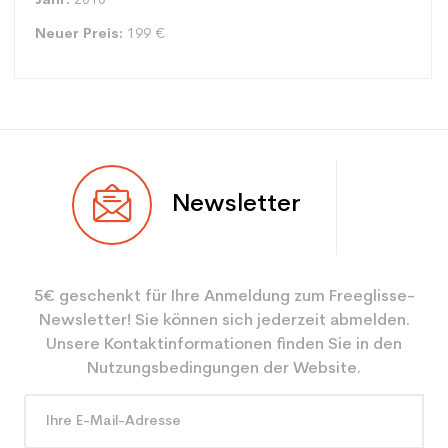
Jahr:
2010
Neuer Preis:
199 €
Typ
Spur
Newsletter
Benutzer
Junior
Ebene
Sportliche Freizeit
5€ geschenkt für Ihre Anmeldung zum Freeglisse-
Farbe
Weiß
Newsletter! Sie können sich jederzeit abmelden.
CO2-Einsparungen für
2.1
Unsere Kontaktinformationen finden Sie in den
den Planeten (in kg)
Nutzungsbedingungen der Website.
Type de produit
Gebrauchte Ski junior
Leistung