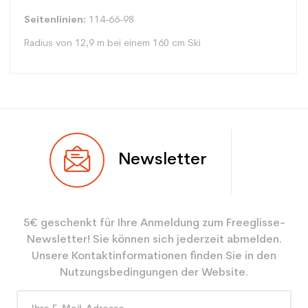
Seitenlinien:
114-66-98
Radius von 12,9 m bei einem 160 cm Ski
Typ
Spur
Newsletter
Benutzer
Junior
Ebene
Sportliche Freizeit
5€ geschenkt für Ihre Anmeldung zum Freeglisse-
Farbe
Weiß
Newsletter! Sie können sich jederzeit abmelden.
Benutzer - Konfigurator
ein Junior
Unsere Kontaktinformationen finden Sie in den
Nutzungsbedingungen der Website.
CO2-Einsparungen für
2.1
den Planeten (in kg)