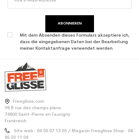
Type de produit
Gebrauchte Ski junior
Leistung
ABONNIEREN
Mit dem Absenden dieses Formulars akzeptiere ich,
dass die eingegebenen Daten bei der Bearbeitung
meiner Kontaktanfrage verwendet werden.
Freeglisse.com
98 B rue des champs plans
74800 Saint-Pierre en Faucigny
Frankreich
Site web : 04 50 07 13 25 / Magasin Freeglisse Shop : 04
85 22 11 04