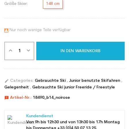
Größe Skier:
148 cm
Nur noch wenige Teile verfügbar

IN DEN WARENKORB
edit
Categories:
Gebrauchte Ski
,
Junior benutzte Skifahren
,
Gelegenheit
,
Gebrauchte Ski junior Freeride / Freestyle
announcement
Artikel-Nr.:
18490_b14_noirose
Kundendienst
Von 9h bis 12h30 und von 13h30 bis 17h Montag
bis Donnerstag +33 (0)4 50 07 13 25