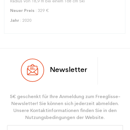
Radius von 18,9 m bei einem 168 cm Ski
Neuer Preis
: 329 €
Jahr
: 2020
Typ
Freestyle
Newsletter
Benutzer
Gemischt
Ebene
Freizeit
5€ geschenkt für Ihre Anmeldung zum Freeglisse-
Farbe
Blau
Newsletter! Sie können sich jederzeit abmelden.
CO2-Einsparungen für
3.9
Unsere Kontaktinformationen finden Sie in den
den Planeten (in kg)
Nutzungsbedingungen der Website.
Type de produit
Gebrauchte Ski freestyle