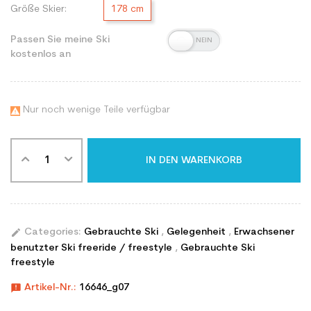
Größe Skier:
178 cm
Passen Sie meine Ski
kostenlos an
Nur noch wenige Teile verfügbar

IN DEN WARENKORB
edit
Categories:
Gebrauchte Ski
,
Gelegenheit
,
Erwachsener
benutzter Ski freeride / freestyle
,
Gebrauchte Ski
freestyle
announcement
Artikel-Nr.:
16646_g07