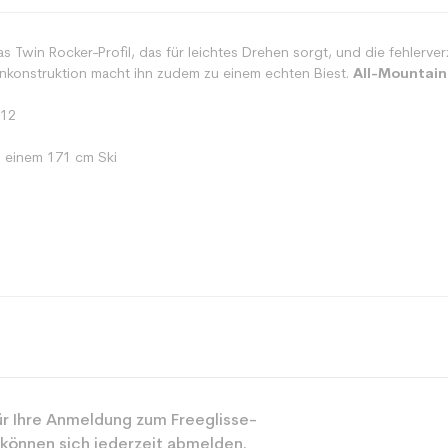
s Twin Rocker-Profil, das für leichtes Drehen sorgt, und die fehler
rnkonstruktion macht ihn zudem zu einem echten Biest.
All-Mountain
112
i einem 171 cm Ski
Freestyle
r Ihre Anmeldung zum Freeglisse-
Gemischt
 können sich jederzeit abmelden.