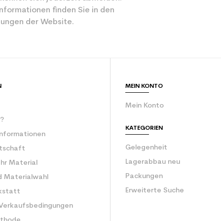
Sportliche Frei
nformationen finden Sie in den
ungen der Website.
Schwarz
ür den Planeten (in kg)
3.9
Gebrauchte Ski
N
MEIN KONTO
Mein Konto
r?
KATEGORIEN
Informationen
Gelegenheit
rtschaft
Lagerabbau neu
Ihr Material
Packungen
d Materialwahl
Erweiterte Suche
kstatt
 Verkaufsbedingungen
ethode