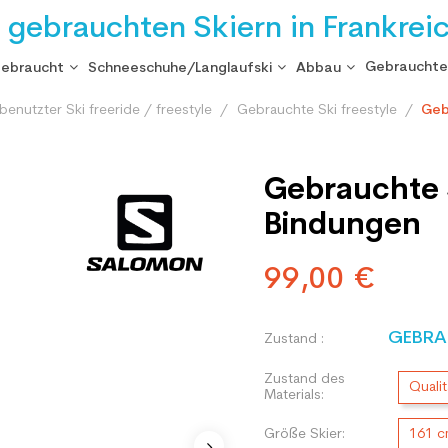
i gebrauchten Skiern in Frankrei
Gebrauchte
gebraucht
Schneeschuhe/Langlaufski
Abbau
enutzter Ski freeride / freestyle
Gebrauchte Ski freestyle
Geb
Gebrauchte 
Bindungen
99,00 €
GEBRA
Zustand :
Zustand des
Qualit
Materials:
Größe Skier:
161 