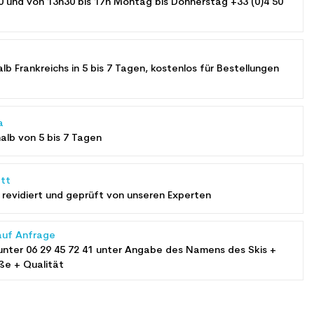
0 und von 13h30 bis 17h Montag bis Donnerstag +33 (0)4 50
alb Frankreichs in 5 bis 7 Tagen, kostenlos für Bestellungen
a
halb von 5 bis 7 Tagen
tt
revidiert und geprüft von unseren Experten
auf Anfrage
unter
06 29 45 72 41
unter Angabe des Namens des Skis +
ße + Qualität