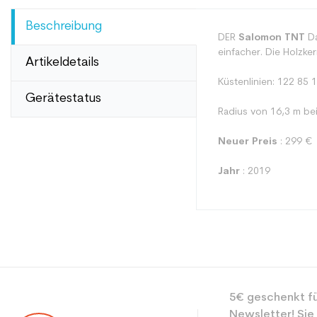
Beschreibung
DER
Salomon TNT
Da
einfacher. Die Holzke
Artikeldetails
Küstenlinien: 122 85 
Gerätestatus
Radius von 16,3 m be
Neuer Preis
: 299 €
Jahr
: 2019
Typ
5€ geschenkt fü
Benutzer
Newsletter! Sie