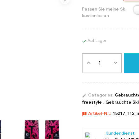
Passen Sie meine Ski
kostenlos an
Auf Lager

edit
Categories:
Gebraucht
freestyle
,
Gebrauchte Ski
announcement
Artikel-Nr.:
15217_f12_n
Kundendienst