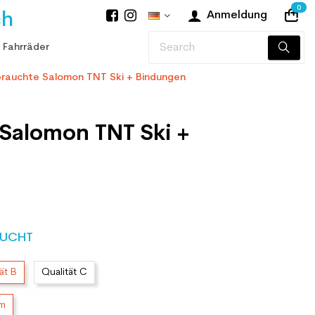
0
ch
Anmeldung
 Fahrräder
rauchte Salomon TNT Ski + Bindungen
Salomon TNT Ski +
UCHT
ät B
Qualität C
cm