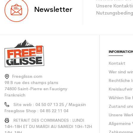
Ebene
Unsere Kontakti
Newsletter
Nutzungsbeding
Farbe
CO2-Einsparungen f
Type de produit
INFORMATIO
Kontakt
Wer sind wi
Freeglisse.com
Rechtliche 
98 B rue des champs plans
74800 Saint-Pierre en Faucigny
Kreislaufwi
Frankreich
Wählen Sie 
Site web : 04 50 07 13 25 / Magasin
Zustand un
Freeglisse Shop : 04 85 22 11 04
Unsere Wer
RETRAIT DES COMMANDES : LUNDI
Allgemeine
14H-18H ET DU MARDI AU SAMEDI 10H-12H
Zahlungsm