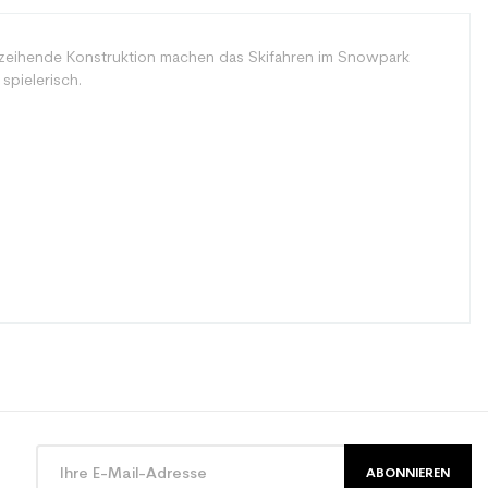
verzeihende Konstruktion machen das Skifahren im Snowpark
spielerisch.
ABONNIEREN