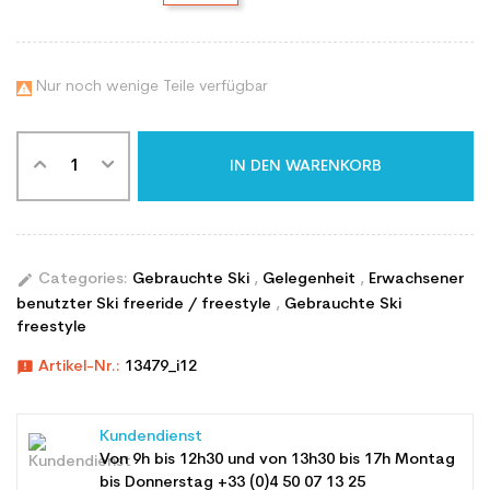
Nur noch wenige Teile verfügbar

IN DEN WARENKORB
edit
Categories:
Gebrauchte Ski
,
Gelegenheit
,
Erwachsener
benutzter Ski freeride / freestyle
,
Gebrauchte Ski
freestyle
announcement
Artikel-Nr.:
13479_i12
Kundendienst
Von 9h bis 12h30 und von 13h30 bis 17h Montag
bis Donnerstag +33 (0)4 50 07 13 25