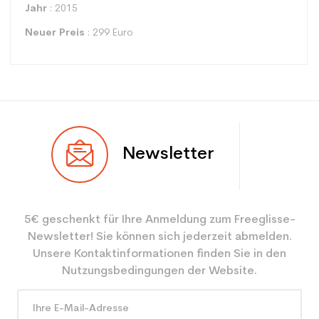
Jahr
: 2015
Neuer Preis
: 299 Euro
Typ
Freestyle
Newsletter
Benutzer
Gemischt
Ebene
Sportliche Freizeit
5€ geschenkt für Ihre Anmeldung zum Freeglisse-
Farbe
Weiß
Newsletter! Sie können sich jederzeit abmelden.
CO2-Einsparungen für
3.9
Unsere Kontaktinformationen finden Sie in den
den Planeten (in kg)
Nutzungsbedingungen der Website.
Type de produit
Gebrauchte Ski freestyle