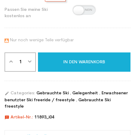
Passen Sie meine Ski
kostenlos an
Nur noch wenige Teile verfügbar

IN DEN WARENKORB
edit
Categories:
Gebrauchte Ski
,
Gelegenheit
,
Erwachsener
benutzter Ski freeride / freestyle
,
Gebrauchte Ski
freestyle
announcement
Artikel-Nr.:
11893_i04