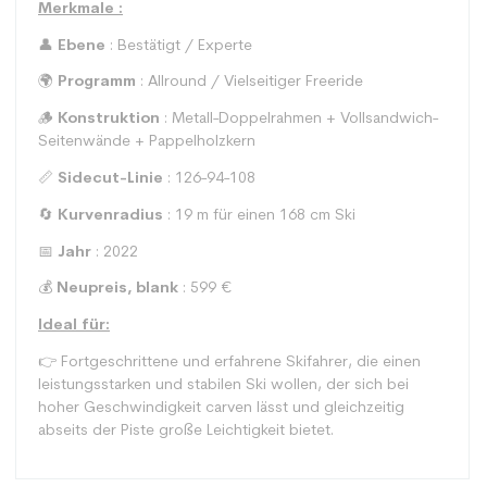
Merkmale :
👤
Ebene
: Bestätigt / Experte
🌍
Programm
: Allround / Vielseitiger Freeride
🪵
Konstruktion
: Metall-Doppelrahmen + Vollsandwich-
Seitenwände + Pappelholzkern
📏
Sidecut-Linie
: 126-94-108
🔄
Kurvenradius
: 19 m für einen 168 cm Ski
📅
Jahr
: 2022
💰
Neupreis, blank
: 599 €
Ideal für:
👉 Fortgeschrittene und erfahrene Skifahrer, die einen
leistungsstarken und stabilen Ski wollen, der sich bei
hoher Geschwindigkeit carven lässt und gleichzeitig
abseits der Piste große Leichtigkeit bietet.