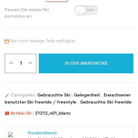
Passen Sie meine Ski
kostenlos an
Nur noch wenige Teile verfügbar

IN DEN WARENKORB
edit
Categories:
Gebrauchte Ski
,
Gelegenheit
,
Erwachsener
benutzter Ski freeride / freestyle
,
Gebrauchte Ski freeride
announcement
Artikel-Nr.:
21212_n01_blanc
Kundendienst