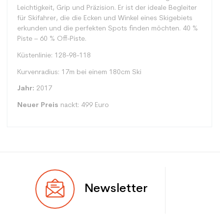
Leichtigkeit, Grip und Präzision. Er ist der ideale Begleiter
für Skifahrer, die die Ecken und Winkel eines Skigebiets
erkunden und die perfekten Spots finden möchten. 40 %
Piste – 60 % Off-Piste.
Küstenlinie: 128-98-118
Kurvenradius: 17m bei einem 180cm Ski
Jahr:
2017
Neuer Preis
nackt: 499 Euro
Typ
Freeride
Newsletter
Benutzer
Gemischt
Ebene
Sportliche Freizeit