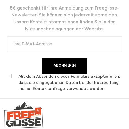
5€ geschenkt für Ihre Anmeldung zum Freeglisse-
Farbe
Schwarz
Newsletter! Sie können sich jederzeit abmelden.
Benutzer - Konfigurator
Freerideur
Unsere Kontaktinformationen finden Sie in den
Nutzungsbedingungen der Website.
CO2-Einsparungen für
3.9
den Planeten (in kg)
Type de produit
Gebrauchte Ski freeride
ABONNIEREN
Mit dem Absenden dieses Formulars akzeptiere ich,
dass die eingegebenen Daten bei der Bearbeitung
meiner Kontaktanfrage verwendet werden.