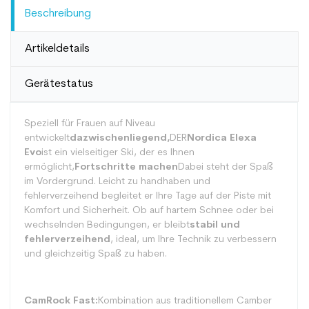
Beschreibung
Artikeldetails
Gerätestatus
Speziell für Frauen auf Niveau
entwickelt
dazwischenliegend,
DER
Nordica Elexa
Evo
ist ein vielseitiger Ski, der es Ihnen
ermöglicht,
Fortschritte machen
Dabei steht der Spaß
im Vordergrund. Leicht zu handhaben und
fehlerverzeihend begleitet er Ihre Tage auf der Piste mit
Komfort und Sicherheit. Ob auf hartem Schnee oder bei
wechselnden Bedingungen, er bleibt
stabil und
fehlerverzeihend
, ideal, um Ihre Technik zu verbessern
und gleichzeitig Spaß zu haben.
CamRock Fast:
Kombination aus traditionellem Camber