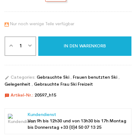
Nur noch wenige Teile verfügbar

IN DEN WARENKORB
edit
Categories:
Gebrauchte Ski
,
Frauen benutzten Ski
,
Gelegenheit
,
Gebrauchte Frau Ski Freizeit
announcement
Artikel-Nr.:
20597_h15
Kundendienst
Von 9h bis 12h30 und von 13h30 bis 17h Montag
bis Donnerstag +33 (0)4 50 07 13 25