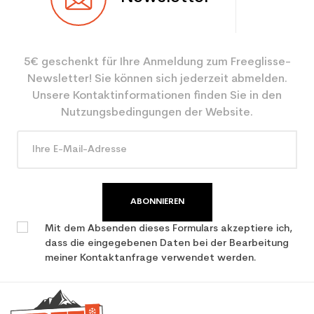
Benutzer
Frau
Ebene
Freizeit
5€ geschenkt für Ihre Anmeldung zum Freeglisse-
Farbe
Weiß
Newsletter! Sie können sich jederzeit abmelden.
CO2-Einsparungen für
3.9
Unsere Kontaktinformationen finden Sie in den
den Planeten (in kg)
Nutzungsbedingungen der Website.
Type de produit
Gebrauchte Frau Ski Freizeit
ABONNIEREN
Mit dem Absenden dieses Formulars akzeptiere ich,
dass die eingegebenen Daten bei der Bearbeitung
meiner Kontaktanfrage verwendet werden.