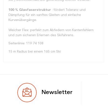
100 % Glasfaserstruktur
: fördert Toleranz und
Dämpfung für ein sanftes Gleiten und einfache
Kurvenübergänge.
Weicher Flex: perfekt zum Abfedern von Kantenfehlern
und zum sicheren Erlernen des Skifahrens.
Seitenlinie: 119 74 108
15 m Radius bei einem 165 cm Ski
Typ
Spur
Newsletter
Benutzer
Frau
Ebene
Anfänger