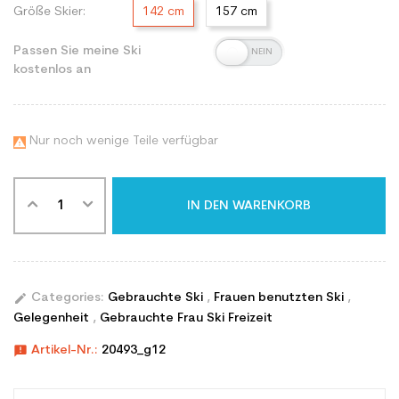
Größe Skier:
142 cm
157 cm
Passen Sie meine Ski
kostenlos an
Nur noch wenige Teile verfügbar

IN DEN WARENKORB
edit
Categories:
Gebrauchte Ski
,
Frauen benutzten Ski
,
Gelegenheit
,
Gebrauchte Frau Ski Freizeit
announcement
Artikel-Nr.:
20493_g12