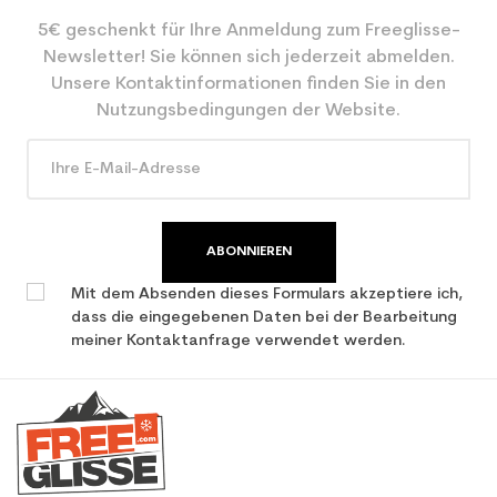
5€ geschenkt für Ihre Anmeldung zum Freeglisse-
Farbe
Weiß
Newsletter! Sie können sich jederzeit abmelden.
CO2-Einsparungen für
3.9
Unsere Kontaktinformationen finden Sie in den
den Planeten (in kg)
Nutzungsbedingungen der Website.
Type de produit
Gebrauchte Frau Ski Freizeit
ABONNIEREN
Mit dem Absenden dieses Formulars akzeptiere ich,
dass die eingegebenen Daten bei der Bearbeitung
meiner Kontaktanfrage verwendet werden.