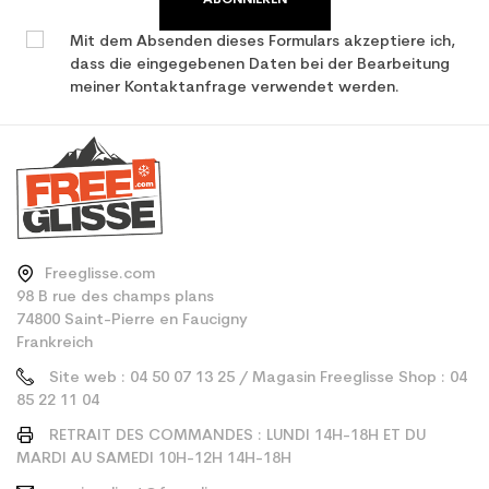
ABONNIEREN
Mit dem Absenden dieses Formulars akzeptiere ich,
dass die eingegebenen Daten bei der Bearbeitung
meiner Kontaktanfrage verwendet werden.
Freeglisse.com
98 B rue des champs plans
74800 Saint-Pierre en Faucigny
Frankreich
Site web : 04 50 07 13 25 / Magasin Freeglisse Shop : 04
85 22 11 04
RETRAIT DES COMMANDES : LUNDI 14H-18H ET DU
MARDI AU SAMEDI 10H-12H 14H-18H