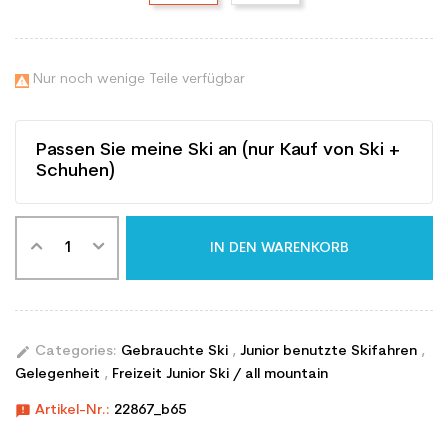
Nur noch wenige Teile verfügbar

Passen Sie meine Ski an (nur Kauf von Ski +
Schuhen)
IN DEN WARENKORB
edit
Categories:
Gebrauchte Ski
,
Junior benutzte Skifahren
,
Gelegenheit
,
Freizeit Junior Ski / all mountain
announcement
Artikel-Nr.:
22867_b65