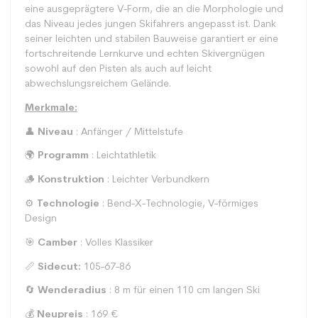
eine ausgeprägtere V-Form, die an die Morphologie und
das Niveau jedes jungen Skifahrers angepasst ist. Dank
seiner leichten und stabilen Bauweise garantiert er eine
fortschreitende Lernkurve und echten Skivergnügen
sowohl auf den Pisten als auch auf leicht
abwechslungsreichem Gelände.
Merkmale:
👤
Niveau
: Anfänger / Mittelstufe
🌍
Programm
: Leichtathletik
🪵
Konstruktion
: Leichter Verbundkern
⚙️
Technologie
: Bend-X-Technologie, V-förmiges
Design
🎯
Camber
: Volles Klassiker
📏
Sidecut:
105-67-86
🔄
Wenderadius
: 8 m für einen 110 cm langen Ski
💰
Neupreis
: 169 €