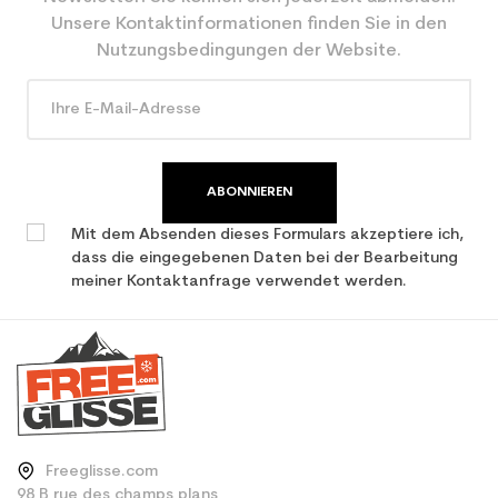
CO2-Einsparungen für
2.1
Unsere Kontaktinformationen finden Sie in den
den Planeten (in kg)
Nutzungsbedingungen der Website.
Type de produit
Freizeit Junior Ski / all
mountain
ABONNIEREN
Mit dem Absenden dieses Formulars akzeptiere ich,
dass die eingegebenen Daten bei der Bearbeitung
meiner Kontaktanfrage verwendet werden.
Freeglisse.com
98 B rue des champs plans