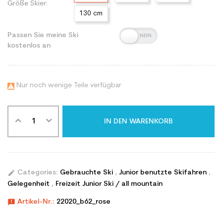
Größe Skier:
130 cm
Passen Sie meine Ski
kostenlos an
Nur noch wenige Teile verfügbar

IN DEN WARENKORB
edit
Categories:
Gebrauchte Ski
,
Junior benutzte Skifahren
,
Gelegenheit
,
Freizeit Junior Ski / all mountain
announcement
Artikel-Nr.:
22020_b62_rose