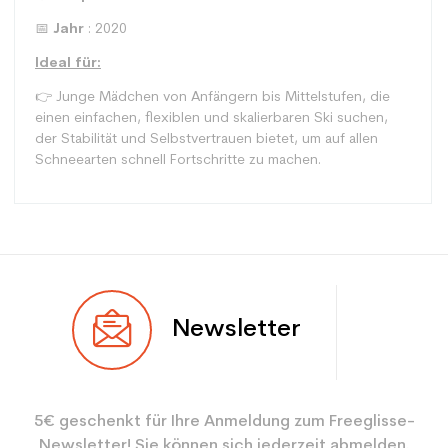
📅
Jahr
: 2020
Ideal für:
👉 Junge Mädchen von Anfängern bis Mittelstufen, die
einen einfachen, flexiblen und skalierbaren Ski suchen,
der Stabilität und Selbstvertrauen bietet, um auf allen
Schneearten schnell Fortschritte zu machen.
Typ
Spur
Newsletter
Benutzer
Mädchen
Ebene
Freizeit
5€ geschenkt für Ihre Anmeldung zum Freeglisse-
Farbe
Pink
Newsletter! Sie können sich jederzeit abmelden.