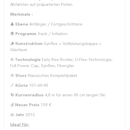
Abfahrten auf präparierten Pisten.
Merkmale :
👤
Ebene
Anfänger / Fortgeschrittene
🌍
Programm
Track / Initiation
🪵
Konstruktion
Synflex + Vollleistungskappe +
Glasfaser
⚙️
Technologie
Early Rise Rocker, U-Flex-Technologie,
Full Power Cap, Synflex, Fiberglas
🎯
Sturz
Klassisches Komplettpaket
📏
Küste
101-69-90
🔄
Kurvenradius
4,8 m für einen 90 cm langen Ski
💰
Neuer Preis
139 €
📅
Jahr
2015
Ideal für: