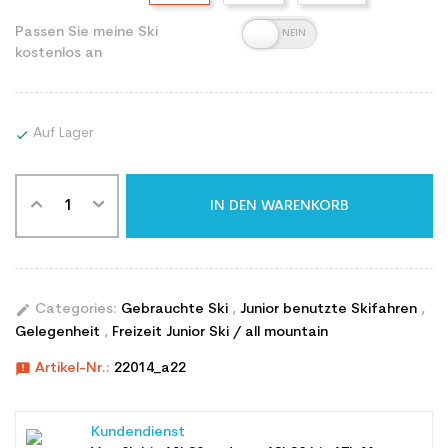
Passen Sie meine Ski
kostenlos an
Auf Lager

IN DEN WARENKORB
edit
Categories:
Gebrauchte Ski
,
Junior benutzte Skifahren
,
Gelegenheit
,
Freizeit Junior Ski / all mountain
announcement
Artikel-Nr.:
22014_a22
Kundendienst