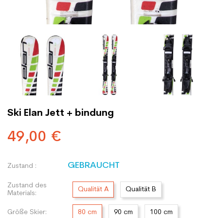
Ski Elan Jett + bindung
49,00 €
GEBRAUCHT
Zustand :
Zustand des
Qualität A
Qualität B
Materials:
Größe Skier:
80 cm
90 cm
100 cm