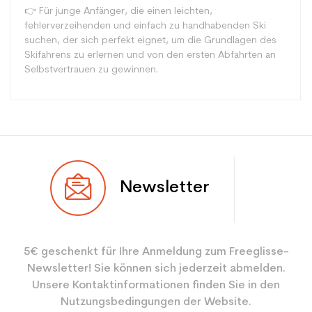
👉 Für junge Anfänger, die einen leichten,
fehlerverzeihenden und einfach zu handhabenden Ski
suchen, der sich perfekt eignet, um die Grundlagen des
Skifahrens zu erlernen und von den ersten Abfahrten an
Selbstvertrauen zu gewinnen.
Typ
Spur
Newsletter
Benutzer
Junior
Ebene
Anfänger
5€ geschenkt für Ihre Anmeldung zum Freeglisse-
Farbe
Weiß
Newsletter! Sie können sich jederzeit abmelden.
CO2-Einsparungen für
2.1
Unsere Kontaktinformationen finden Sie in den
den Planeten (in kg)
Nutzungsbedingungen der Website.