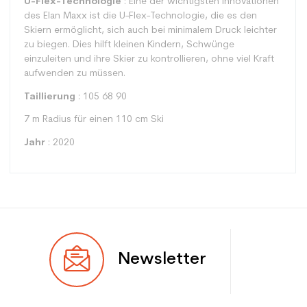
U-Flex-Technologie
: Eine der wichtigsten Innovationen
des Elan Maxx ist die U-Flex-Technologie, die es den
Skiern ermöglicht, sich auch bei minimalem Druck leichter
zu biegen. Dies hilft kleinen Kindern, Schwünge
einzuleiten und ihre Skier zu kontrollieren, ohne viel Kraft
aufwenden zu müssen.
Taillierung
: 105 68 90
7 m Radius für einen 110 cm Ski
Jahr
: 2020
Typ
Spur
Newsletter
Benutzer
Junior
Ebene
Freizeit