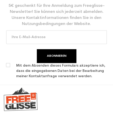
5€ geschenkt für Ihre Anmeldung zum Freeglisse-
Farbe
Grün
Newsletter! Sie können sich jederzeit abmelden.
CO2-Einsparungen für
2.1
Unsere Kontaktinformationen finden Sie in den
den Planeten (in kg)
Nutzungsbedingungen der Website.
Type de produit
Freizeit Junior Ski / all
mountain
ABONNIEREN
Mit dem Absenden dieses Formulars akzeptiere ich,
dass die eingegebenen Daten bei der Bearbeitung
meiner Kontaktanfrage verwendet werden.