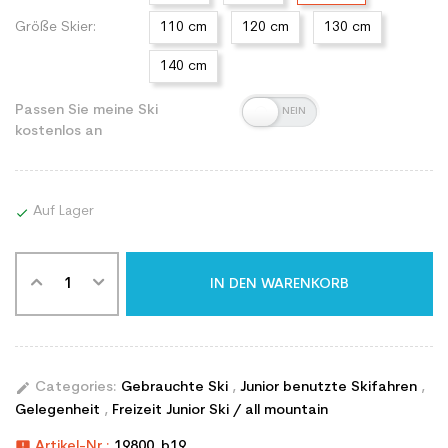
Größe Skier:
110 cm
120 cm
130 cm
140 cm
Passen Sie meine Ski
kostenlos an
Auf Lager

IN DEN WARENKORB
edit
Categories:
Gebrauchte Ski
,
Junior benutzte Skifahren
,
Gelegenheit
,
Freizeit Junior Ski / all mountain
announcement
Artikel-Nr.:
19800_b19