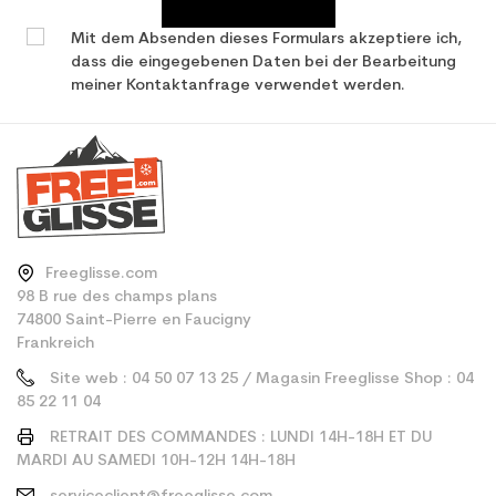
Mit dem Absenden dieses Formulars akzeptiere ich,
dass die eingegebenen Daten bei der Bearbeitung
meiner Kontaktanfrage verwendet werden.
Freeglisse.com
98 B rue des champs plans
74800 Saint-Pierre en Faucigny
Frankreich
Site web : 04 50 07 13 25 / Magasin Freeglisse Shop : 04
85 22 11 04
RETRAIT DES COMMANDES : LUNDI 14H-18H ET DU
MARDI AU SAMEDI 10H-12H 14H-18H