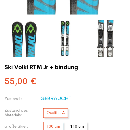
Ski Volkl RTM Jr + bindung
55,00 €
GEBRAUCHT
Zustand :
Zustand des
Qualität A
Materials:
Größe Skier:
100 cm
110 cm