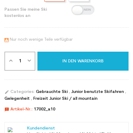
Passen Sie meine Ski
kostenlos an
Nur noch wenige Teile verfügbar

IN DEN WARENKORB
edit
Categories:
Gebrauchte Ski
,
Junior benutzte Skifahren
,
Gelegenheit
,
Freizeit Junior Ski / all mountain
announcement
Artikel-Nr.:
17002_a10
Kundendienst