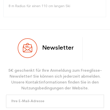
8 m Radius für einen 110 cm langen Ski
Typ
Spur
Newsletter
Benutzer
Junior
Ebene
Sportliche Freizeit
5€ geschenkt für Ihre Anmeldung zum Freeglisse-
Farbe
Gelb
Newsletter! Sie können sich jederzeit abmelden.
CO2-Einsparungen für
2.1
Unsere Kontaktinformationen finden Sie in den
den Planeten (in kg)
Nutzungsbedingungen der Website.
Type de produit
Freizeit Junior Ski / all
mountain