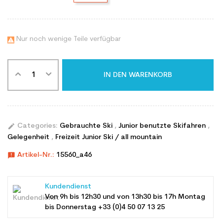
Nur noch wenige Teile verfügbar

IN DEN WARENKORB
edit
Categories:
Gebrauchte Ski
,
Junior benutzte Skifahren
,
Gelegenheit
,
Freizeit Junior Ski / all mountain
announcement
Artikel-Nr.:
15560_a46
Kundendienst
Von 9h bis 12h30 und von 13h30 bis 17h Montag
bis Donnerstag +33 (0)4 50 07 13 25