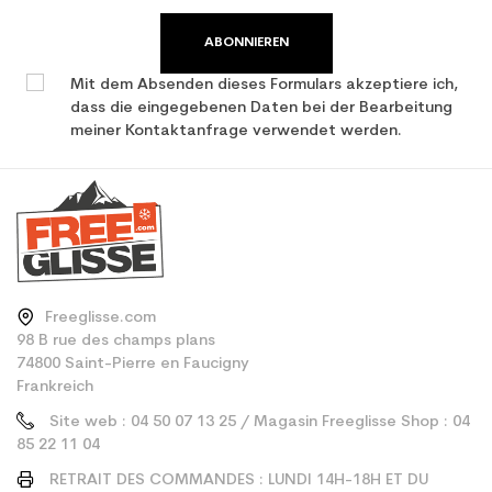
ABONNIEREN
Mit dem Absenden dieses Formulars akzeptiere ich,
dass die eingegebenen Daten bei der Bearbeitung
meiner Kontaktanfrage verwendet werden.
Freeglisse.com
98 B rue des champs plans
74800 Saint-Pierre en Faucigny
Frankreich
Site web : 04 50 07 13 25 / Magasin Freeglisse Shop : 04
85 22 11 04
RETRAIT DES COMMANDES : LUNDI 14H-18H ET DU