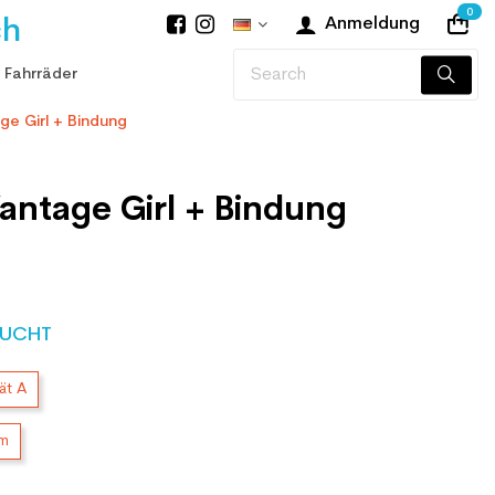
0
ch
Anmeldung
 Fahrräder
ge Girl + Bindung
antage Girl + Bindung
UCHT
ät A
cm