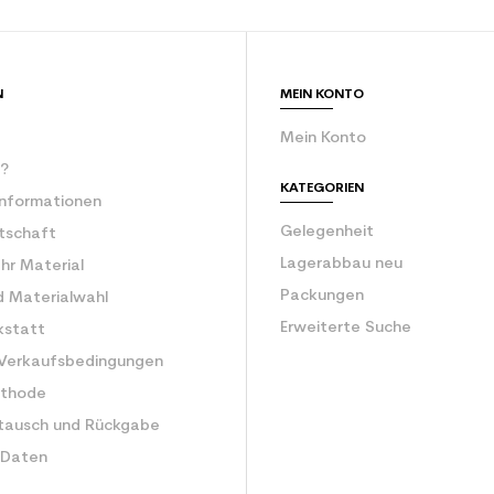
ür den Planeten (in kg)
2.1
Freizeit Junior
N
MEIN KONTO
Mein Konto
r?
KATEGORIEN
Informationen
Gelegenheit
rtschaft
Lagerabbau neu
Ihr Material
Packungen
d Materialwahl
Erweiterte Suche
kstatt
 Verkaufsbedingungen
ethode
tausch und Rückgabe
 Daten