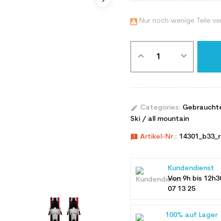
Nur noch wenige Teile ve

edit
Categories:
Gebraucht
Ski / all mountain
announcement
Artikel-Nr.:
14301_b33_
Kundendienst
Von 9h bis 12h3
07 13 25
100% auf Lager