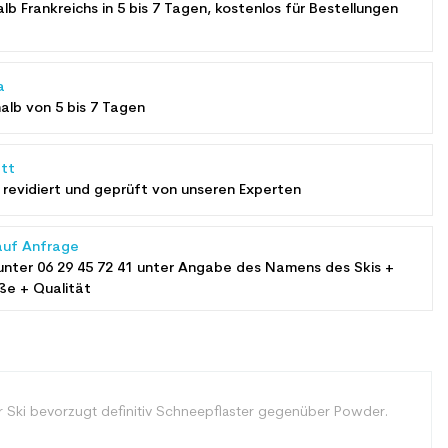
alb Frankreichs in 5 bis 7 Tagen, kostenlos für Bestellungen
a
halb von 5 bis 7 Tagen
tt
revidiert und geprüft von unseren Experten
auf Anfrage
unter
06 29 45 72 41
unter Angabe des Namens des Skis +
ße + Qualität
er Ski bevorzugt definitiv Schneepflaster gegenüber Powder.