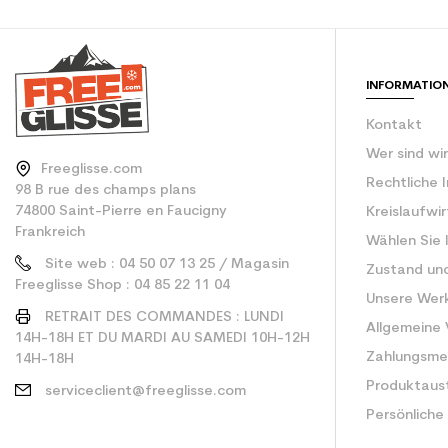
CO2-Einsparungen f
Type de produit
INFORMATIO
Kontakt
Wer sind wi
Freeglisse.com
Rechtliche 
98 B rue des champs plans
74800 Saint-Pierre en Faucigny
Kreislaufwi
Frankreich
Wählen Sie 
Site web : 04 50 07 13 25 / Magasin
Zustand un
Freeglisse Shop : 04 85 22 11 04
Unsere Wer
RETRAIT DES COMMANDES : LUNDI
Allgemeine
14H-18H ET DU MARDI AU SAMEDI 10H-12H
Zahlungsm
14H-18H
Produktaus
serviceclient@freeglisse.com
Persönliche