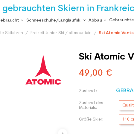
i gebrauchten Skiern in Frankrei
Gebrauchte
gebraucht
Schneeschuhe/Langlaufski
Abbau
te Skifahren
Freizeit Junior Ski / all mountain
Ski Atomic Vanta
Ski Atomic V
49,00 €
GEBRA
Zustand :
Zustand des
Qualit
Materials:
Größe Skier:
110 