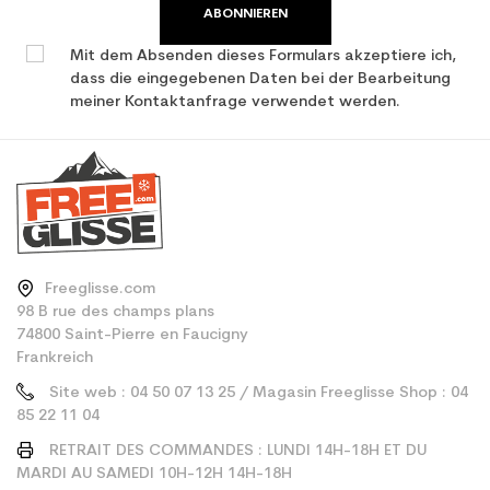
ABONNIEREN
Mit dem Absenden dieses Formulars akzeptiere ich,
dass die eingegebenen Daten bei der Bearbeitung
meiner Kontaktanfrage verwendet werden.
Freeglisse.com
98 B rue des champs plans
74800 Saint-Pierre en Faucigny
Frankreich
Site web : 04 50 07 13 25 / Magasin Freeglisse Shop : 04
85 22 11 04
RETRAIT DES COMMANDES : LUNDI 14H-18H ET DU
MARDI AU SAMEDI 10H-12H 14H-18H