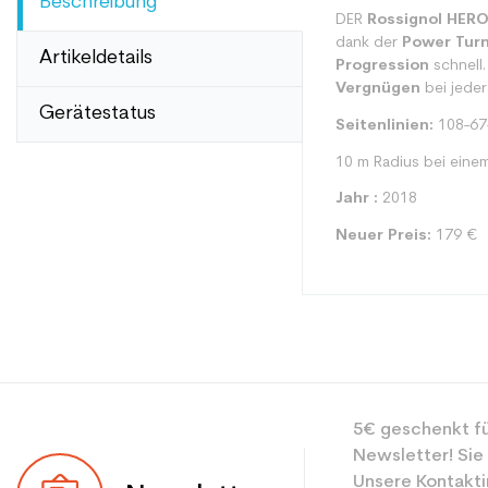
Beschreibung
DER
Rossignol HER
dank der
Power Turn
Artikeldetails
Progression
schnell.
Vergnügen
bei jeder
Gerätestatus
Seitenlinien:
108-67
10 m Radius bei eine
Jahr :
2018
Neuer Preis:
179 €
Typ
5€ geschenkt fü
Benutzer
Newsletter! Sie
Ebene
Unsere Kontakti