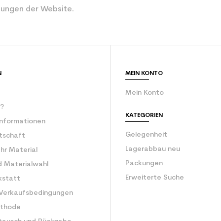
ungen der Website.
Rot
rator
ein Junior
ür den Planeten (in kg)
2.1
N
MEIN KONTO
Freizeit Junior
Mein Konto
r?
KATEGORIEN
Informationen
Gelegenheit
rtschaft
Lagerabbau neu
Ihr Material
Packungen
d Materialwahl
Erweiterte Suche
kstatt
 Verkaufsbedingungen
ethode