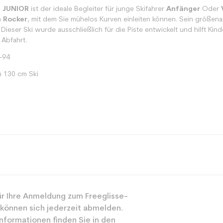
O JUNIOR
ist der ideale Begleiter für junge Skifahrer
Anfänger
Oder
 Rocker
, mit dem Sie mühelos Kurven einleiten können. Sein größena
 Dieser Ski wurde ausschließlich für die Piste entwickelt und hilft Kin
 Abfahrt.
-94
m 130 cm Ski
Spur
r Ihre Anmeldung zum Freeglisse-
Junior
 können sich jederzeit abmelden.
Freizeit
nformationen finden Sie in den