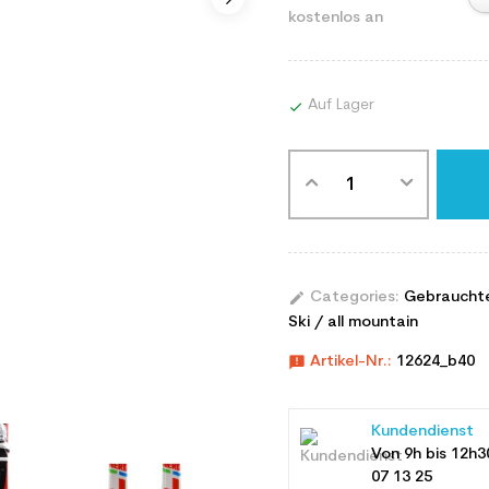
kostenlos an
Auf Lager

edit
Categories:
Gebraucht
Ski / all mountain
announcement
Artikel-Nr.:
12624_b40
Kundendienst
Von 9h bis 12h3
07 13 25