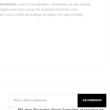
Vermittler.
Leicht und handlich, erleichtert es das Lernen
ngepasster Flex sorgt für optimale Kontrolle und
dern, eine solide Grundlage zu legen und gleichzeitig
ABONNIEREN
Mit dem Absenden dieses Formulars akzeptiere ich,