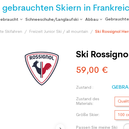
i gebrauchten Skiern in Frankrei
Gebrauchte
gebraucht
Schneeschuhe/Langlaufski
Abbau
te Skifahren
Freizeit Junior Ski / all mountain
Ski Rossignol Her
Ski Rossigno
59,00 €
GEBRA
Zustand :
Zustand des
Qualit
Materials:
Größe Skier:
100 
Passen Sie meine Ski