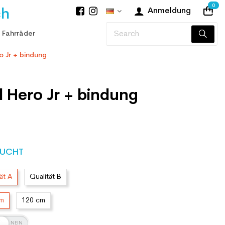
0
ch
Anmeldung
 Fahrräder
o Jr + bindung
l Hero Jr + bindung
UCHT
ät A
Qualität B
cm
120 cm