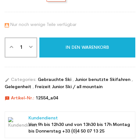
Nur noch wenige Teile verfügbar

IN DEN WARENKORB
edit
Categories:
Gebrauchte Ski
,
Junior benutzte Skifahren
,
Gelegenheit
,
Freizeit Junior Ski / all mountain
announcement
Artikel-Nr.:
12554_a04
Kundendienst
Von 9h bis 12h30 und von 13h30 bis 17h Montag
bis Donnerstag +33 (0)4 50 07 13 25