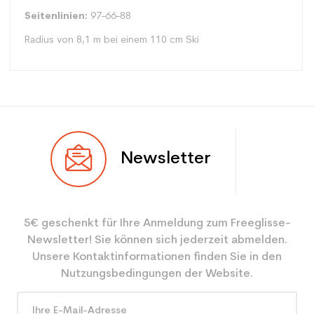
Seitenlinien:
97-66-88
Radius von 8,1 m bei einem 110 cm Ski
Typ
Spur
Newsletter
Benutzer
Junior
Ebene
Freizeit
5€ geschenkt für Ihre Anmeldung zum Freeglisse-
Farbe
Beige
Newsletter! Sie können sich jederzeit abmelden.
CO2-Einsparungen für
2.1
Unsere Kontaktinformationen finden Sie in den
den Planeten (in kg)
Nutzungsbedingungen der Website.
Type de produit
Freizeit Junior Ski / all