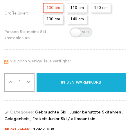
100 cm
110 cm
120 cm
Größe Skier:
130 cm
140 cm
Passen Sie meine Ski
kostenlos an
Nur noch wenige Teile verfügbar

IN DEN WARENKORB
edit
Categories:
Gebrauchte Ski
,
Junior benutzte Skifahren
,
Gelegenheit
,
Freizeit Junior Ski / all mountain
announcement
Artikel-Nr.:
12467_b08