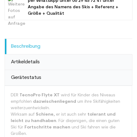
per WhatsApp unter
06 29 45 72 41
unter
Angabe des Namens des Skis + Referenz +
Größe + Qualität
Beschreibung
Artikeldetails
Gerätestatus
DER
TecnoPro Flyte XT
wird für Kinder des Niveaus
empfohlen
dazwischenliegend
um ihre Skifähigkeiten
weiterzuentwickeln.
Wirksam auf
Schiene,
er ist auch sehr
tolerant und
leicht zu handhaben
. Für diejenigen, die einen guten
Ski für
Fortschritte machen
und Ski fahren wie die
Großen.