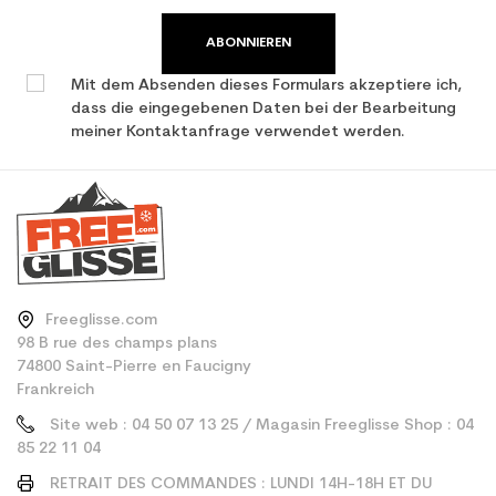
ABONNIEREN
Mit dem Absenden dieses Formulars akzeptiere ich,
dass die eingegebenen Daten bei der Bearbeitung
meiner Kontaktanfrage verwendet werden.
Freeglisse.com
98 B rue des champs plans
74800 Saint-Pierre en Faucigny
Frankreich
Site web : 04 50 07 13 25 / Magasin Freeglisse Shop : 04
85 22 11 04
RETRAIT DES COMMANDES : LUNDI 14H-18H ET DU