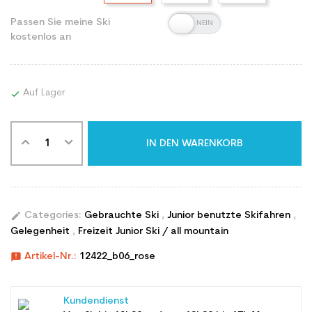
Passen Sie meine Ski
kostenlos an
Auf Lager

IN DEN WARENKORB
edit
Categories:
Gebrauchte Ski
,
Junior benutzte Skifahren
,
Gelegenheit
,
Freizeit Junior Ski / all mountain
announcement
Artikel-Nr.:
12422_b06_rose
Kundendienst