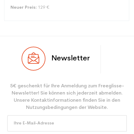
Neuer Preis:
129 €
Typ
Spur
Newsletter
Benutzer
Mädchen
Ebene
Freizeit
5€ geschenkt für Ihre Anmeldung zum Freeglisse-
Farbe
Pink
Newsletter! Sie können sich jederzeit abmelden.
CO2-Einsparungen für
2.1
Unsere Kontaktinformationen finden Sie in den
den Planeten (in kg)
Nutzungsbedingungen der Website.
Type de produit
Freizeit Junior Ski / all
mountain