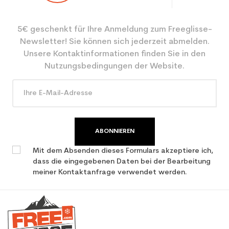
Ebene
Mächtig
5€ geschenkt für Ihre Anmeldung zum Freeglisse-
Farbe
Schwarz
Newsletter! Sie können sich jederzeit abmelden.
CO2-Einsparungen für
3.9
Unsere Kontaktinformationen finden Sie in den
den Planeten (in kg)
Nutzungsbedingungen der Website.
Type de produit
Frauen benutzten Ski
Leistung
ABONNIEREN
Mit dem Absenden dieses Formulars akzeptiere ich,
dass die eingegebenen Daten bei der Bearbeitung
meiner Kontaktanfrage verwendet werden.