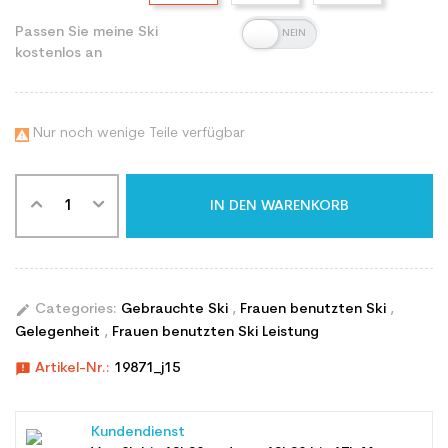
Passen Sie meine Ski
kostenlos an
Nur noch wenige Teile verfügbar

IN DEN WARENKORB
edit
Categories:
Gebrauchte Ski
,
Frauen benutzten Ski
,
Gelegenheit
,
Frauen benutzten Ski Leistung
announcement
Artikel-Nr.:
19871_j15
Kundendienst