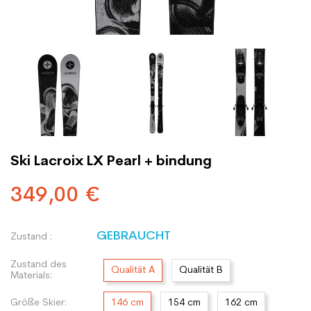
Ski Lacroix LX Pearl + bindung
349,00 €
GEBRAUCHT
Zustand :
Zustand des
Qualität A
Qualität B
Materials:
Größe Skier:
146 cm
154 cm
162 cm