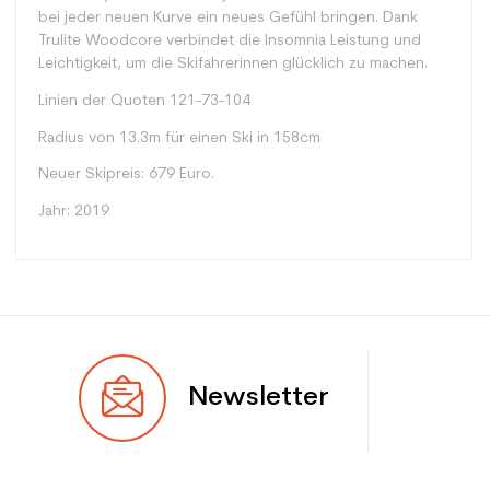
bei jeder neuen Kurve ein neues Gefühl bringen. Dank
Trulite Woodcore verbindet die Insomnia Leistung und
Leichtigkeit, um die Skifahrerinnen glücklich zu machen.
Linien der Quoten 121-73-104
Radius von 13.3m für einen Ski in 158cm
Neuer Skipreis: 679 Euro.
Jahr: 2019
Typ
Spur
Newsletter
Benutzer
Frau
Ebene
Mächtig