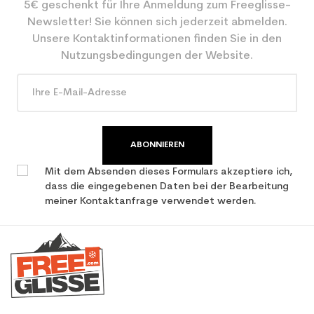
5€ geschenkt für Ihre Anmeldung zum Freeglisse-
Farbe
Schwarz
Newsletter! Sie können sich jederzeit abmelden.
CO2-Einsparungen für
3.9
Unsere Kontaktinformationen finden Sie in den
den Planeten (in kg)
Nutzungsbedingungen der Website.
Type de produit
Frauen benutzten Ski
Leistung
ABONNIEREN
Mit dem Absenden dieses Formulars akzeptiere ich,
dass die eingegebenen Daten bei der Bearbeitung
meiner Kontaktanfrage verwendet werden.