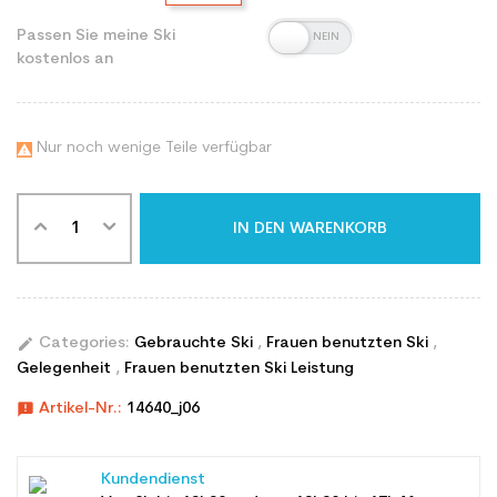
Passen Sie meine Ski
kostenlos an
Nur noch wenige Teile verfügbar

IN DEN WARENKORB
edit
Categories:
Gebrauchte Ski
,
Frauen benutzten Ski
,
Gelegenheit
,
Frauen benutzten Ski Leistung
announcement
Artikel-Nr.:
14640_j06
Kundendienst