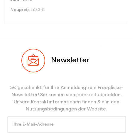
Neupreis
: 650 €
Typ
Alle Berge
Newsletter
Benutzer
Frau
Ebene
Sportliche Freizeit
5€ geschenkt für Ihre Anmeldung zum Freeglisse-
Farbe
Weiß
Newsletter! Sie können sich jederzeit abmelden.
CO2-Einsparungen für
3.9
Unsere Kontaktinformationen finden Sie in den
den Planeten (in kg)
Nutzungsbedingungen der Website.
Type de produit
Frauen benutzten Ski all
mountain / allround