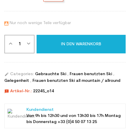
Nur noch wenige Teile verfügbar

IN DEN WARENKORB
edit
Categories:
Gebrauchte Ski
,
Frauen benutzten Ski
,
Gelegenheit
,
Frauen benutzten Ski all mountain / allround
announcement
Artikel-Nr.:
22245_o14
Kundendienst
Von 9h bis 12h30 und von 13h30 bis 17h Montag
bis Donnerstag +33 (0)4 50 07 13 25