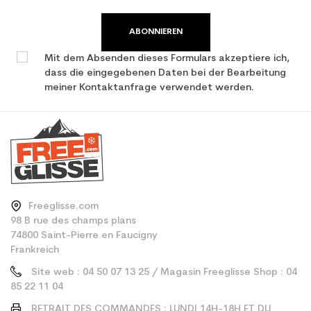
ABONNIEREN
Mit dem Absenden dieses Formulars akzeptiere ich,
dass die eingegebenen Daten bei der Bearbeitung
meiner Kontaktanfrage verwendet werden.
Freeglisse.com
98 B rue des champs plans
74800 Saint-Pierre en Faucigny
Frankreich
Site web : 04 50 07 13 25 / Magasin Freeglisse Shop : 04
85 22 11 04
RETRAIT DES COMMANDES : LUNDI 14H-18H ET DU