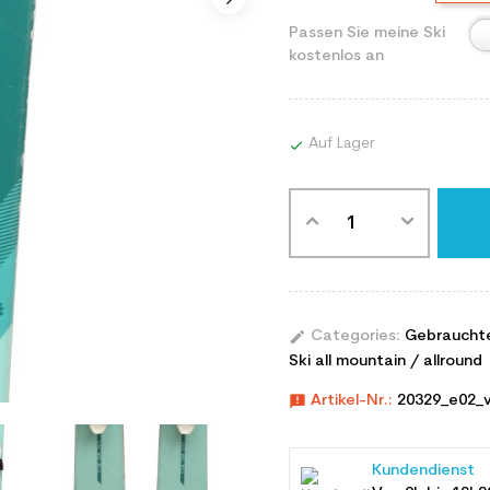
Passen Sie meine Ski
kostenlos an
Auf Lager

edit
Categories:
Gebraucht
Ski all mountain / allround
announcement
Artikel-Nr.:
20329_e02_v
Kundendienst