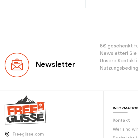
Typ
5€ geschenkt fü
Benutzer
Newsletter! Sie
Ebene
Unsere Kontakti
Newsletter
Nutzungsbeding
Farbe
Benutzer - Konfigu
CO2-Einsparungen f
INFORMATIO
Type de produit
Kontakt
Wer sind wi
Freeglisse.com