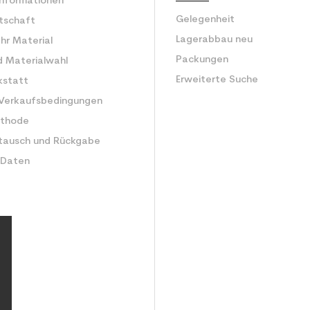
Informationen
Gelegenheit
rtschaft
Lagerabbau neu
Ihr Material
Packungen
d Materialwahl
Erweiterte Suche
kstatt
 Verkaufsbedingungen
ethode
tausch und Rückgabe
 Daten