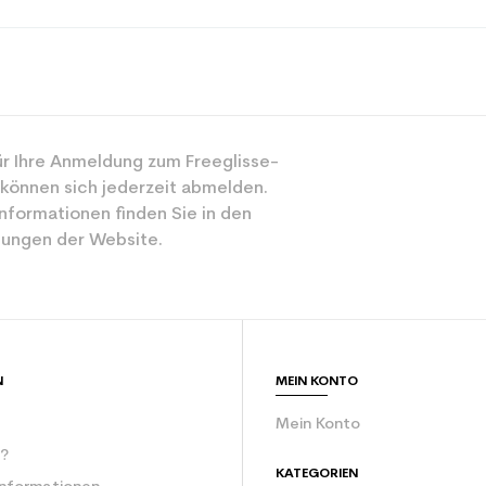
Alle Berge
r Ihre Anmeldung zum Freeglisse-
Frau
 können sich jederzeit abmelden.
Mächtig
nformationen finden Sie in den
ungen der Website.
Grün
rator
eine Frau
ür den Planeten (in kg)
3.9
N
MEIN KONTO
Frauen benutzt
Mein Konto
r?
KATEGORIEN