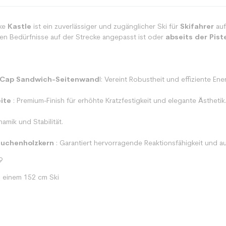
ke
Kastle
ist ein zuverlässiger und zugänglicher Ski für
Skifahrer
auf
hen Bedürfnisse auf der Strecke angepasst ist oder
abseits der Pist
-Cap Sandwich-Seitenwand
l: Vereint Robustheit und effiziente En
ite
: Premium-Finish für erhöhte Kratzfestigkeit und elegante Ästhetik
namik und Stabilität.
uchenholzkern
: Garantiert hervorragende Reaktionsfähigkeit und 
9
i einem 152 cm Ski