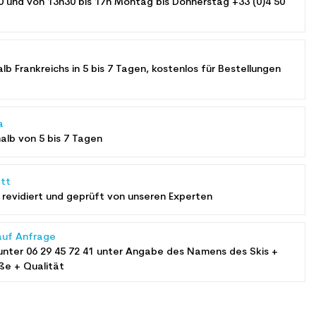
0 und von 13h30 bis 17h Montag bis Donnerstag +33 (0)4 50
alb Frankreichs in 5 bis 7 Tagen, kostenlos für Bestellungen
a
halb von 5 bis 7 Tagen
tt
revidiert und geprüft von unseren Experten
auf Anfrage
unter
06 29 45 72 41
unter Angabe des Namens des Skis +
ße + Qualität