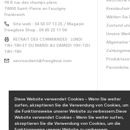
Rechtliche 
98 B rue des champs plans
74800 Saint-Pierre en Faucigny
Kreislaufwi
Frankreich
Wählen Sie 
Site web : 04 50 07 13 25 / Magasin
Zustand un
Freeglisse Shop : 04 85 22 11 04
Unsere Wer
RETRAIT DES COMMANDES : LUNDI
Allgemeine
14H-18H ET DU MARDI AU SAMEDI 10H-12H
Zahlungsm
14H-18H
Produktaus
serviceclient@freeglisse.com
Persönliche
Diese Website verwendet Cookies – Wenn Sie weiter
surfen, akzeptieren Sie die Verwendung von Cookies, um
die Funktionsweise unserer Website zu verbessern.Diese
Website verwendet Cookies – Wenn Sie weiter surfen,
akzeptieren Sie die Verwendung von Cookies, um die
Funktionsweise unserer Website zu verbessern.