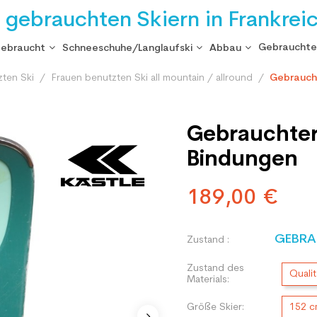
i gebrauchten Skiern in Frankrei
Gebrauchte
gebraucht
Schneeschuhe/Langlaufski
Abbau
zten Ski
Frauen benutzten Ski all mountain / allround
Gebraucht
Gebrauchter
Bindungen
189,00 €
GEBRA
Zustand :
Zustand des
Qualit
Materials:
Größe Skier:
152 