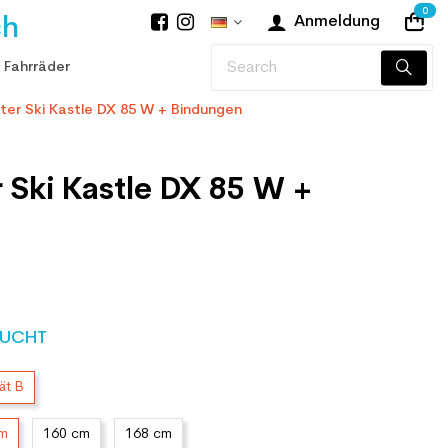
0
ch
Anmeldung
 Fahrräder
er Ski Kastle DX 85 W + Bindungen
 Ski Kastle DX 85 W +
UCHT
ät B
cm
160 cm
168 cm