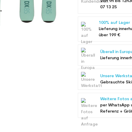
Von 9h bis 12h3
07 13 25
100% auf Lager
Lieferung innerh
über 199 €
Überall in Europ
Lieferung inner
Unsere Werksta
Gebrauchte Ski 
Weitere Fotos 
per WhatsApp 
Referenz + Grö