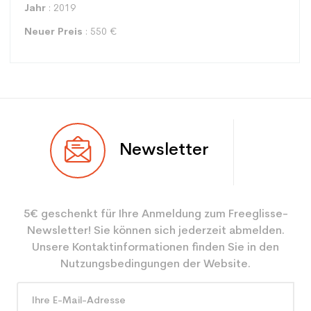
Jahr
: 2019
Neuer Preis
: 550 €
Typ
Alle Berge
Newsletter
Benutzer
Frau
Ebene
Mächtig
5€ geschenkt für Ihre Anmeldung zum Freeglisse-
Farbe
Blau
Newsletter! Sie können sich jederzeit abmelden.
Benutzer - Konfigurator
eine Frau
Unsere Kontaktinformationen finden Sie in den
Nutzungsbedingungen der Website.
CO2-Einsparungen für
3.9
den Planeten (in kg)