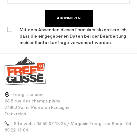
Type de produit
Frauen benutzten Ski all
mountain / allround
ABONNIEREN
Mit dem Absenden dieses Formulars akzeptiere ich,
dass die eingegebenen Daten bei der Bearbeitung
meiner Kontaktanfrage verwendet werden.
Freeglisse.com
98 B rue des champs plans
74800 Saint-Pierre en Faucigny
Frankreich
Site web : 04 50 07 13 25 / Magasin Freeglisse Shop : 04
85 22 11 04