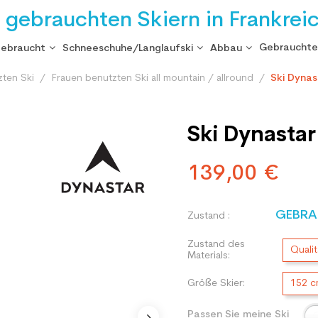
i gebrauchten Skiern in Frankrei
Gebrauchte
gebraucht
Schneeschuhe/Langlaufski
Abbau
zten Ski
Frauen benutzten Ski all mountain / allround
Ski Dynas
Ski Dynastar
139,00 €
GEBRA
Zustand :
Zustand des
Qualit
Materials:
Größe Skier:
152 
Passen Sie meine Ski