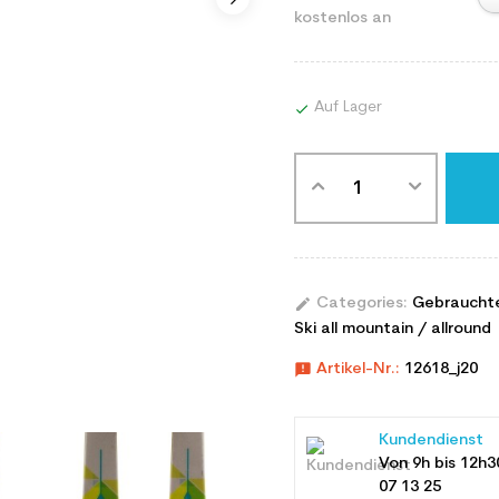
kostenlos an
Auf Lager

edit
Categories:
Gebraucht
Ski all mountain / allround
announcement
Artikel-Nr.:
12618_j20
Kundendienst
Von 9h bis 12h3
07 13 25