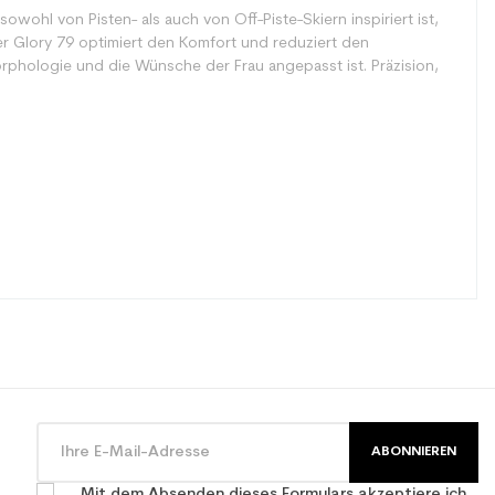
owohl von Pisten- als auch von Off-Piste-Skiern inspiriert ist,
er Glory 79 optimiert den Komfort und reduziert den
orphologie und die Wünsche der Frau angepasst ist. Präzision,
ABONNIEREN
Mit dem Absenden dieses Formulars akzeptiere ich,