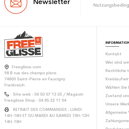
Newsletter
Nutzungsbeding
Farbe
Benutzer - Konfigu
CO2-Einsparungen f
INFORMATIO
Type de produit
Kontakt
Wer sind wi
Freeglisse.com
Rechtliche 
98 B rue des champs plans
74800 Saint-Pierre en Faucigny
Kreislaufwi
Frankreich
Wählen Sie 
Site web : 04 50 07 13 25 / Magasin
Zustand un
Freeglisse Shop : 04 85 22 11 04
Unsere Wer
RETRAIT DES COMMANDES : LUNDI
Allgemeine
14H-18H ET DU MARDI AU SAMEDI 10H-12H
Zahlungsm
14H-18H