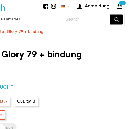
0
ch
Anmeldung
 Fahrräder
tar Glory 79 + bindung
 Glory 79 + bindung
UCHT
ät A
Qualität B
cm