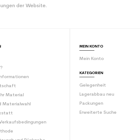
ungen der Website.
Gelb
rator
eine Frau
ür den Planeten (in kg)
3.9
N
MEIN KONTO
Frauen benutzt
Mein Konto
r?
KATEGORIEN
Informationen
Gelegenheit
rtschaft
Lagerabbau neu
Ihr Material
Packungen
d Materialwahl
Erweiterte Suche
kstatt
 Verkaufsbedingungen
ethode