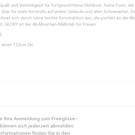
aß und Vielseitigkeit für fortgeschrittene Skifahrer. Seine Form, die s
 Grip für mehr Kontrolle auf jedem Gelände und allen Schneearten. D
hnet sich durch seine leichte Konstruktion aus, die perfekt an die M
it, GLORY ist der All-Mountain-Maßstab für Frauen.
3
 einen 152cm Ski
Alle Berge
r Ihre Anmeldung zum Freeglisse-
Frau
 können sich jederzeit abmelden.
Freizeit
nformationen finden Sie in den