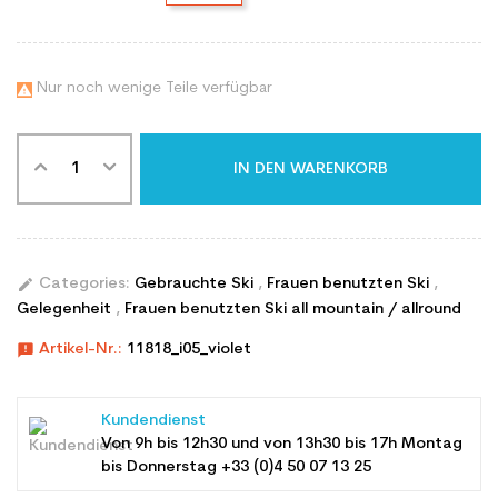
Nur noch wenige Teile verfügbar

IN DEN WARENKORB
edit
Categories:
Gebrauchte Ski
,
Frauen benutzten Ski
,
Gelegenheit
,
Frauen benutzten Ski all mountain / allround
announcement
Artikel-Nr.:
11818_i05_violet
Kundendienst
Von 9h bis 12h30 und von 13h30 bis 17h Montag
bis Donnerstag +33 (0)4 50 07 13 25