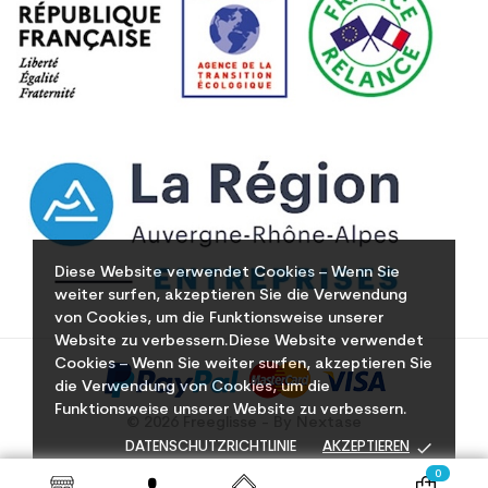
Diese Website verwendet Cookies – Wenn Sie
weiter surfen, akzeptieren Sie die Verwendung
von Cookies, um die Funktionsweise unserer
Website zu verbessern.Diese Website verwendet
Cookies – Wenn Sie weiter surfen, akzeptieren Sie
die Verwendung von Cookies, um die
Funktionsweise unserer Website zu verbessern.
© 2026 Freeglisse - By Nextase
done
DATENSCHUTZRICHTLINIE
AKZEPTIEREN
0