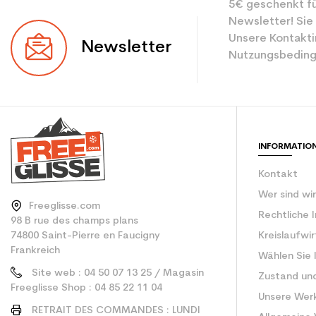
5€ geschenkt fü
Benutzer
Newsletter! Sie
Ebene
Unsere Kontakti
Newsletter
Nutzungsbeding
Farbe
CO2-Einsparungen f
Type de produit
INFORMATIO
Kontakt
Wer sind wi
Freeglisse.com
Rechtliche 
98 B rue des champs plans
74800 Saint-Pierre en Faucigny
Kreislaufwi
Frankreich
Wählen Sie 
Site web : 04 50 07 13 25 / Magasin
Zustand un
Freeglisse Shop : 04 85 22 11 04
Unsere Wer
RETRAIT DES COMMANDES : LUNDI