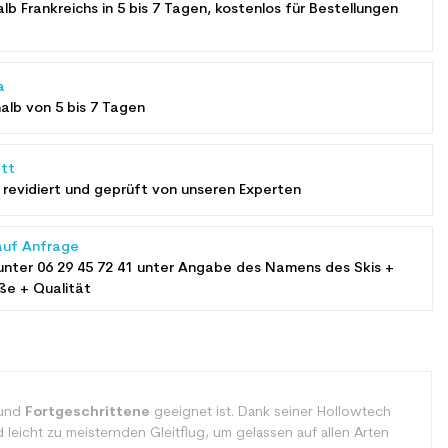
alb Frankreichs in 5 bis 7 Tagen, kostenlos für Bestellungen
a
halb von 5 bis 7 Tagen
tt
revidiert und geprüft von unseren Experten
auf Anfrage
unter
06 29 45 72 41
unter Angabe des Namens des Skis +
ße + Qualität
 und
Fortgeschrittene
geeignet ist. Dank seiner Hollowtech
 leicht zu meisternden Gleitflug, um gelassen auf allen Arten