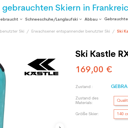
i gebrauchten Skiern in Frankrei
Gebrauchte
gebraucht
Schneeschuhe/Langlaufski
Abbau
benutzter Ski
Erwachsener entspannender benutzter Ski
Ski K
Ski Kastle R
169,00 €
GEBRA
Zustand :
Zustand des
Qualit
Materials:
Größe Skier:
140 