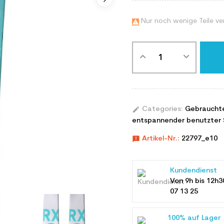
Nur noch wenige Teile ve

edit
Categories:
Gebraucht
entspannender benutzter 
announcement
Artikel-Nr.:
22797_e10
Kundendienst
Von 9h bis 12h3
07 13 25
100% auf Lager