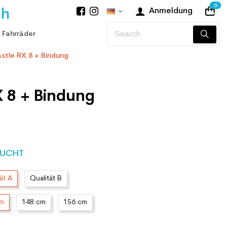
0
ch
Anmeldung
 Fahrräder
astle RX 8 + Bindung
X 8 + Bindung
UCHT
ät A
Qualität B
cm
148 cm
156 cm