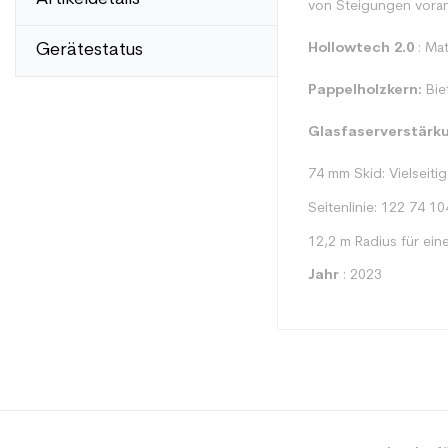
von Steigungen vor
Gerätestatus
Hollowtech 2.0
: Mat
Pappelholzkern:
Biet
Glasfaserverstärk
74 mm Skid: Vielseiti
Seitenlinie: 122 74 10
12,2 m Radius für ein
Jahr
: 2023
Typ