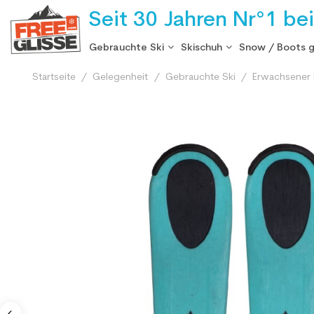
Seit 30 Jahren Nr°1 be
Gebrauchte Ski
Skischuh
Snow / Boots 
Startseite
Gelegenheit
Gebrauchte Ski
Erwachsener 