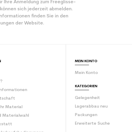
r Ihre Anmeldung zum Freeglisse-
Gemischt
 können sich jederzeit abmelden.
Freizeit
nformationen finden Sie in den
ungen der Website.
Blau
ür den Planeten (in kg)
3.9
Erwachsener e
N
MEIN KONTO
Mein Konto
r?
KATEGORIEN
Informationen
Gelegenheit
rtschaft
Lagerabbau neu
Ihr Material
Packungen
d Materialwahl
Erweiterte Suche
kstatt