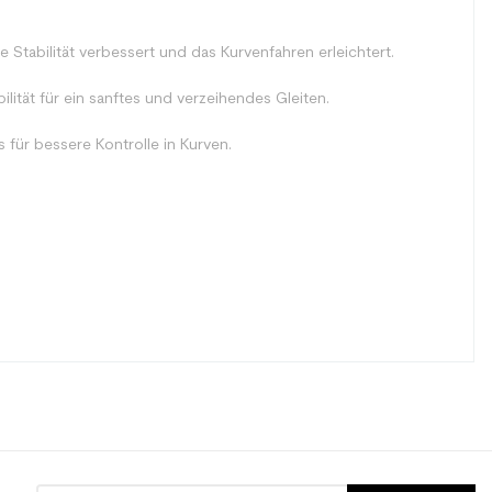
e Stabilität verbessert und das Kurvenfahren erleichtert.
ilität für ein sanftes und verzeihendes Gleiten.
s für bessere Kontrolle in Kurven.