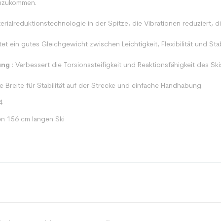
anzukommen.
erialreduktionstechnologie in der Spitze, die Vibrationen reduziert, di
et ein gutes Gleichgewicht zwischen Leichtigkeit, Flexibilität und Stab
ung
: Verbessert die Torsionssteifigkeit und Reaktionsfähigkeit des Ski
ge Breite für Stabilität auf der Strecke und einfache Handhabung.
4
en 156 cm langen Ski
Spur