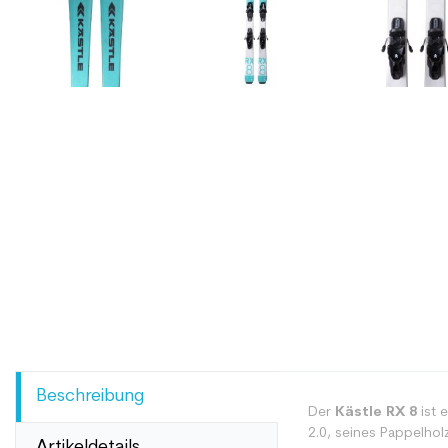
Beschreibung
Der
Kästle RX 8
ist 
2.0, seines Pappelhol
Artikeldetails