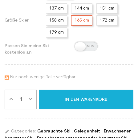
137 cm
144 cm
151 cm
Größe Skier:
158 cm
165 cm
172 cm
179 cm
Passen Sie meine Ski
kostenlos an
Nur noch wenige Teile verfügbar

IN DEN WARENKORB
edit
Categories:
Gebrauchte Ski
,
Gelegenheit
,
Erwachsener