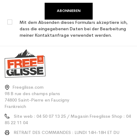
ABONNIEREN
Mit dem Absenden dieses Formulars akzeptiere ich,
dass die eingegebenen Daten bei der Bearbeitung
meiner Kontaktanfrage verwendet werden.
Freeglisse.com
98 B rue des champs plans
74800 Saint-Pierre en Faucigny
Frankreich
Site web : 04 50 07 13 25 / Magasin Freeglisse Shop : 04
85 22 11 04
RETRAIT DES COMMANDES : LUNDI 14H-18H ET DU