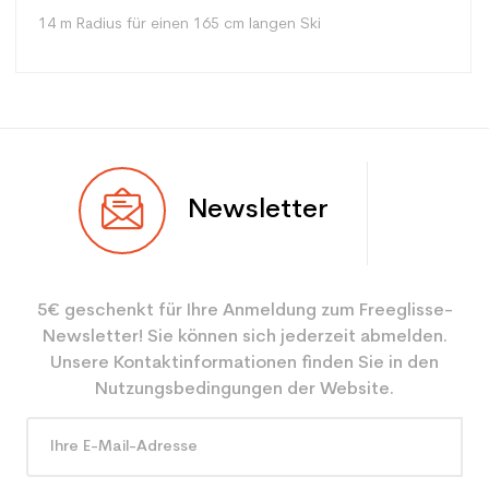
14 m Radius für einen 165 cm langen Ski
Typ
Spur
Newsletter
Benutzer
Gemischt
Ebene
Sportliche Freizeit
5€ geschenkt für Ihre Anmeldung zum Freeglisse-
Farbe
Grau
Newsletter! Sie können sich jederzeit abmelden.
CO2-Einsparungen für
3.9
Unsere Kontaktinformationen finden Sie in den
den Planeten (in kg)
Nutzungsbedingungen der Website.
Type de produit
Erwachsener entspannender
benutzter Ski