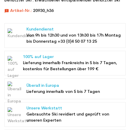
benutzter Ski
,
Erwachsener entspannender benutzter Ski
announcement
Artikel-Nr.:
20930_h36
Kundendienst
Von 9h bis 12h30 und von 13h30 bis 17h Montag
bis Donnerstag +33 (0)4 50 07 13 25
100% auf Lager
Lieferung innerhalb Frankreichs in 5 bis 7 Tagen,
kostenlos für Bestellungen über 199 €
Überall in Europa
Lieferung innerhalb von 5 bis 7 Tagen
Unsere Werkstatt
Gebrauchte Ski revidiert und geprüft von
unseren Experten