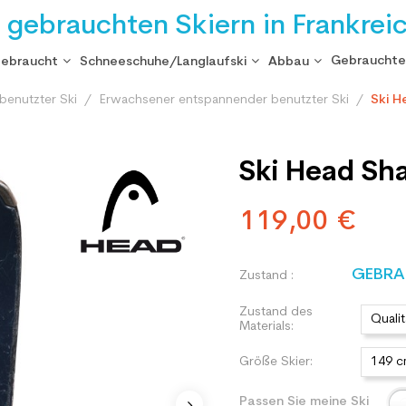
i gebrauchten Skiern in Frankrei
Gebrauchte
gebraucht
Schneeschuhe/Langlaufski
Abbau
benutzter Ski
Erwachsener entspannender benutzter Ski
Ski H
Ski Head Sh
119,00 €
GEBRA
Zustand :
Zustand des
Qualit
Materials:
Größe Skier:
149 
Passen Sie meine Ski