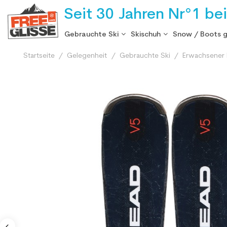
Seit 30 Jahren Nr°1 be
Gebrauchte Ski
Skischuh
Snow / Boots 
Startseite
Gelegenheit
Gebrauchte Ski
Erwachsener 