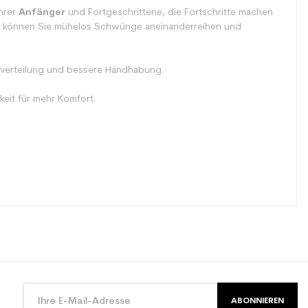
hrer
Anfänger
und Fortgeschrittene, die Fortschritte machen
on können Sie mühelos Schwünge aneinanderreihen und
tsverteilung und bessere Handhabung.
keit für mehr Komfort.
ABONNIEREN