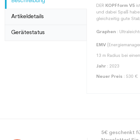
Beschreibung
DER
KOPFform V5
is
und dabei Spaß haben
Artikeldetails
gleichzeitig gute Sta
Gerätestatus
Graphen
: Ultraleic
EMV
(Energiemanageme
13 m Radius bei eine
Jahr
: 2023
Neuer Preis
: 530 €
Typ
5€ geschenkt fü
Benutzer