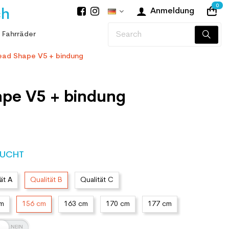
0
ch
Anmeldung
 Fahrräder
ead Shape V5 + bindung
ape V5 + bindung
UCHT
ät A
Qualität B
Qualität C
cm
156 cm
163 cm
170 cm
177 cm