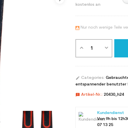
kostenlos an
Nur noch wenige Teile ve

edit
Categories:
Gebraucht
entspannender benutzter 
announcement
Artikel-Nr.:
20430_h24
Kundendienst
Von 9h bis 12h3
07 13 25