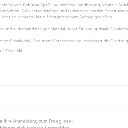
t ein Ski von
Schiene
Spaß und einfache Handhabung, ideal für Skifa
 möchten. Dank seiner leichten und fehlerverzeihenden Konstrukti
bilität und sicheren Halt auf festgefahrenem Schnee genießen.
htes und widerstandsfähiges Material, sorgt für eine optimale Gewich
nt-Schaltkreis): Reduziert Vibrationen und verbessert die Gleitfähig
m 170 cm Ski
Spur
r Ihre Anmeldung zum Freeglisse-
Gemischt