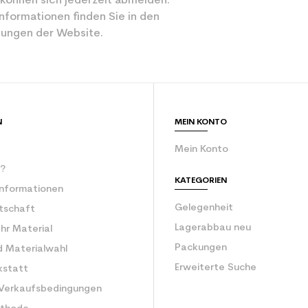
 können sich jederzeit abmelden.
Anfänger
nformationen finden Sie in den
ungen der Website.
Schwarz
ür den Planeten (in kg)
3.9
Erwachsener e
N
MEIN KONTO
Mein Konto
r?
KATEGORIEN
Informationen
Gelegenheit
rtschaft
Lagerabbau neu
Ihr Material
Packungen
d Materialwahl
Erweiterte Suche
kstatt
 Verkaufsbedingungen