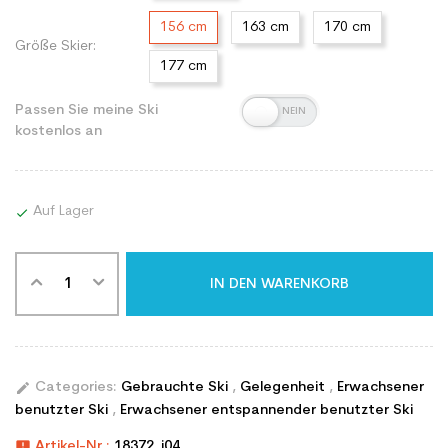
156 cm
163 cm
170 cm
Größe Skier:
177 cm
Passen Sie meine Ski
kostenlos an
Auf Lager

IN DEN WARENKORB
edit
Categories:
Gebrauchte Ski
,
Gelegenheit
,
Erwachsener
benutzter Ski
,
Erwachsener entspannender benutzter Ski
announcement
Artikel-Nr.:
18372_i04