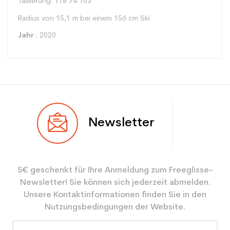
Taillierung: 118 74 103
Radius von 15,1 m bei einem 156 cm Ski
Jahr
: 2020
Typ
Spur
Newsletter
Benutzer
Gemischt
Ebene
Sportliche Freizeit
5€ geschenkt für Ihre Anmeldung zum Freeglisse-
Farbe
Blau
Newsletter! Sie können sich jederzeit abmelden.
CO2-Einsparungen für
3.9
Unsere Kontaktinformationen finden Sie in den
den Planeten (in kg)
Nutzungsbedingungen der Website.
Type de produit
Erwachsener entspannender