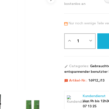
kostenlos an
Nur noch wenige Teile ve

edit
Categories:
Gebraucht
entspannender benutzter 
announcement
Artikel-Nr.:
16912_i13
Kundendienst
Von 9h bis 12h3
07 13 25