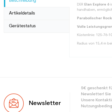
Beschreibung
DER
Elan Explore 6
i
handhaben, ermöglich
Artikeldetails
Parabolischer Rock
Gerätestatus
Volle Leistungsgre
Küstenlinie: 125-76-1
Radius von 15,4 m be
Typ
5€ geschenkt fü
Benutzer
Newsletter! Sie
Ebene
Unsere Kontakti
Newsletter
Nutzungsbeding
Farbe