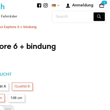
0
ch
Anmeldung
 Fahrräder
lan Explore 6 + bindung
lore 6 + bindung
UCHT
ät A
Qualität B
cm
168 cm