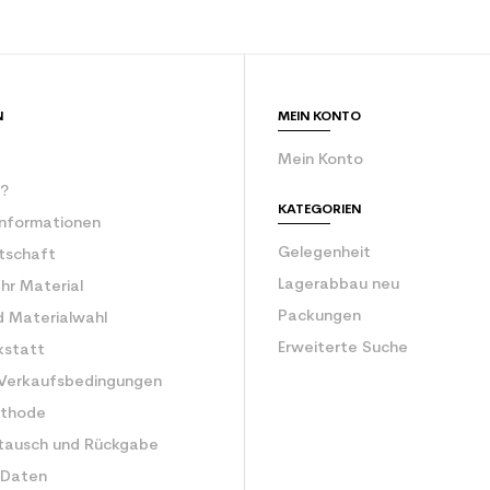
ür den Planeten (in kg)
3.9
Erwachsener e
N
MEIN KONTO
Mein Konto
r?
KATEGORIEN
Informationen
Gelegenheit
rtschaft
Lagerabbau neu
Ihr Material
Packungen
d Materialwahl
Erweiterte Suche
kstatt
 Verkaufsbedingungen
ethode
tausch und Rückgabe
 Daten