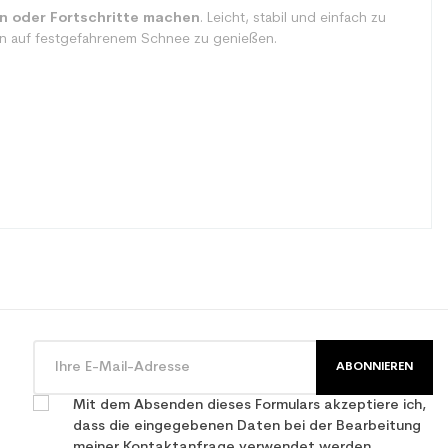
n oder Fortschritte machen
. Leicht, stabil und einfach zu
ten auf festgefahrenem Schnee zu genießen.
ABONNIEREN
Mit dem Absenden dieses Formulars akzeptiere ich,
dass die eingegebenen Daten bei der Bearbeitung
meiner Kontaktanfrage verwendet werden.