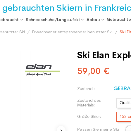
i gebrauchten Skiern in Frankrei
Gebrauchte
gebraucht
Schneeschuhe/Langlaufski
Abbau
benutzter Ski
Erwachsener entspannender benutzter Ski
Ski E
Ski Elan Exp
59,00 €
GEBRA
Zustand :
Zustand des
Qualit
Materials:
Größe Skier:
152 
Passen Sie meine Ski