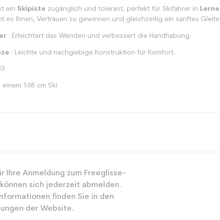
st ein
Skipiste
zugänglich und tolerant, perfekt für Skifahrer in
Lerne
t es Ihnen, Vertrauen zu gewinnen und gleichzeitig ein sanftes Glei
er
: Erleichtert das Wenden und verbessert die Handhabung.
nze
: Leichte und nachgiebige Konstruktion für Komfort.
03
i einem 168 cm Ski
Spur
r Ihre Anmeldung zum Freeglisse-
Gemischt
 können sich jederzeit abmelden.
Freizeit
nformationen finden Sie in den
ungen der Website.
Grün