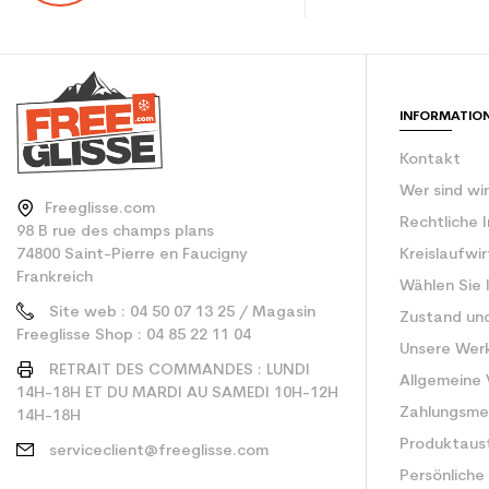
CO2-Einsparungen f
Type de produit
INFORMATIO
Kontakt
Wer sind wi
Freeglisse.com
Rechtliche 
98 B rue des champs plans
74800 Saint-Pierre en Faucigny
Kreislaufwi
Frankreich
Wählen Sie 
Site web : 04 50 07 13 25 / Magasin
Zustand un
Freeglisse Shop : 04 85 22 11 04
Unsere Wer
RETRAIT DES COMMANDES : LUNDI
Allgemeine
14H-18H ET DU MARDI AU SAMEDI 10H-12H
Zahlungsm
14H-18H
Produktaus
serviceclient@freeglisse.com
Persönliche