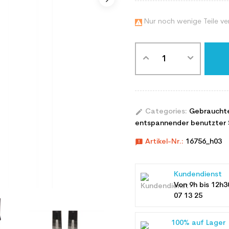
Nur noch wenige Teile ve

edit
Categories:
Gebraucht
entspannender benutzter 
announcement
Artikel-Nr.:
16756_h03
Kundendienst
Von 9h bis 12h3
07 13 25
100% auf Lager