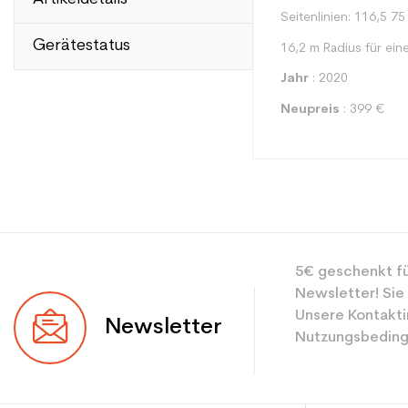
Seitenlinien: 116,5 75
Gerätestatus
16,2 m Radius für ein
Jahr
: 2020
Neupreis
: 399 €
Typ
5€ geschenkt fü
Benutzer
Newsletter! Sie
Ebene
Unsere Kontakti
Newsletter
Nutzungsbeding
Farbe
CO2-Einsparungen f