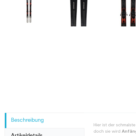
Beschreibung
Hier ist der schmalst
doch sie wird
Anfän
Artikeldetails