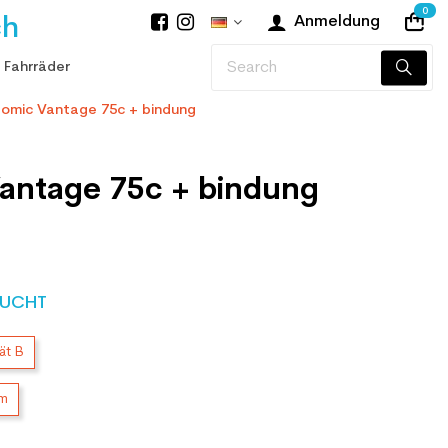
0
ch
Anmeldung
 Fahrräder
tomic Vantage 75c + bindung
Vantage 75c + bindung
UCHT
ät B
cm