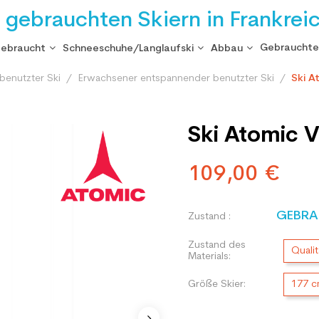
i gebrauchten Skiern in Frankrei
Gebrauchte
gebraucht
Schneeschuhe/Langlaufski
Abbau
benutzter Ski
Erwachsener entspannender benutzter Ski
Ski A
Ski Atomic 
109,00 €
GEBRA
Zustand :
Zustand des
Qualit
Materials:
Größe Skier:
177 