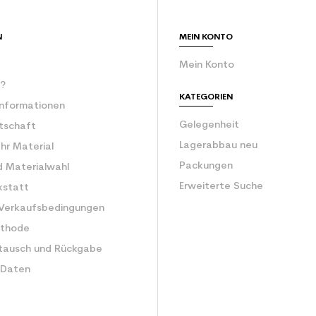
Erwachsener e
N
MEIN KONTO
Mein Konto
r?
KATEGORIEN
Informationen
Gelegenheit
rtschaft
Lagerabbau neu
Ihr Material
Packungen
d Materialwahl
Erweiterte Suche
kstatt
 Verkaufsbedingungen
ethode
tausch und Rückgabe
 Daten