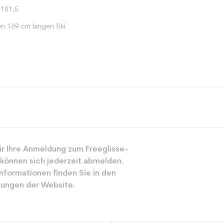
 101,5
en 169 cm langen Ski
Mehrwertig
r Ihre Anmeldung zum Freeglisse-
Gemischt
 können sich jederzeit abmelden.
Freizeit
nformationen finden Sie in den
ungen der Website.
Schwarz
ür den Planeten (in kg)
3.9