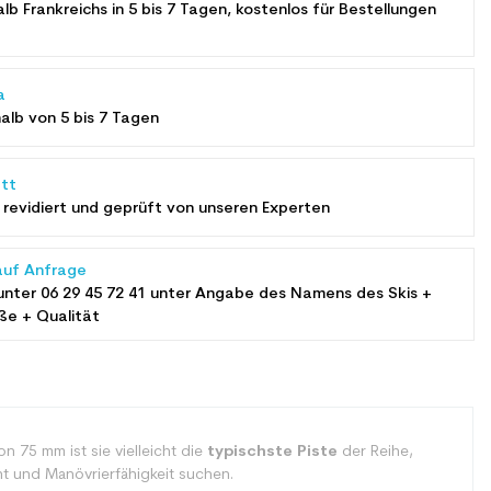
alb Frankreichs in 5 bis 7 Tagen, kostenlos für Bestellungen
a
halb von 5 bis 7 Tagen
tt
revidiert und geprüft von unseren Experten
auf Anfrage
unter
06 29 45 72 41
unter Angabe des Namens des Skis +
ße + Qualität
von 75 mm ist sie vielleicht die
typischste Piste
der Reihe,
t und Manövrierfähigkeit suchen.