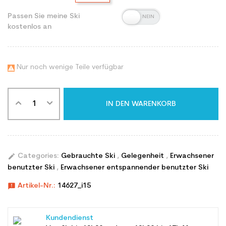
Passen Sie meine Ski
kostenlos an
Nur noch wenige Teile verfügbar

IN DEN WARENKORB
edit
Categories:
Gebrauchte Ski
,
Gelegenheit
,
Erwachsener
benutzter Ski
,
Erwachsener entspannender benutzter Ski
announcement
Artikel-Nr.:
14627_i15
Kundendienst