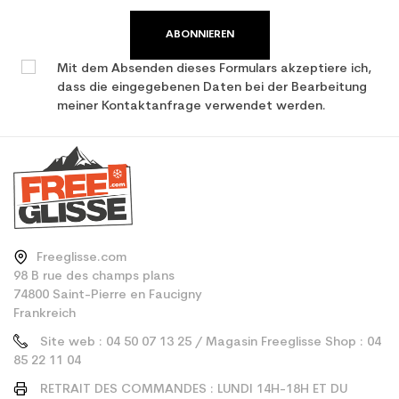
ABONNIEREN
Mit dem Absenden dieses Formulars akzeptiere ich,
dass die eingegebenen Daten bei der Bearbeitung
meiner Kontaktanfrage verwendet werden.
Freeglisse.com
98 B rue des champs plans
74800 Saint-Pierre en Faucigny
Frankreich
Site web : 04 50 07 13 25 / Magasin Freeglisse Shop : 04
85 22 11 04
RETRAIT DES COMMANDES : LUNDI 14H-18H ET DU