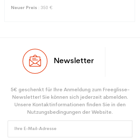
Neuer Preis
: 350 €
Typ
Spur
Newsletter
Benutzer
Gemischt
Ebene
Freizeit
5€ geschenkt für Ihre Anmeldung zum Freeglisse-
Farbe
Blau
Newsletter! Sie können sich jederzeit abmelden.
CO2-Einsparungen für
3.9
Unsere Kontaktinformationen finden Sie in den
den Planeten (in kg)
Nutzungsbedingungen der Website.
Type de produit
Erwachsener entspannender
benutzter Ski