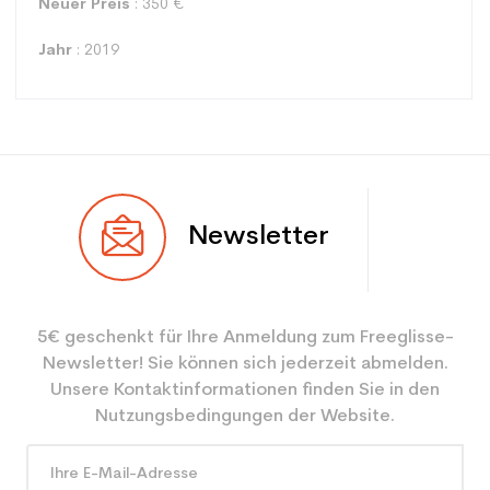
Neuer Preis
: 350 €
Jahr
: 2019
Typ
Mehrwertig
Newsletter
Benutzer
Gemischt
Ebene
Sportliche Freizeit
5€ geschenkt für Ihre Anmeldung zum Freeglisse-
Farbe
Grau
Newsletter! Sie können sich jederzeit abmelden.
CO2-Einsparungen für
3.9
Unsere Kontaktinformationen finden Sie in den
den Planeten (in kg)
Nutzungsbedingungen der Website.
Type de produit
Erwachsener entspannender
benutzter Ski