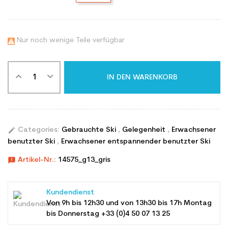
Nur noch wenige Teile verfügbar

IN DEN WARENKORB
edit
Categories:
Gebrauchte Ski
,
Gelegenheit
,
Erwachsener
benutzter Ski
,
Erwachsener entspannender benutzter Ski
announcement
Artikel-Nr.:
14575_g13_gris
Kundendienst
Von 9h bis 12h30 und von 13h30 bis 17h Montag
bis Donnerstag +33 (0)4 50 07 13 25